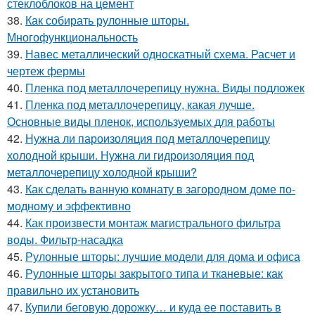
стеклоблоков на цемент
38.
Как собирать рулонные шторы.
Многофункциональность
39.
Навес металлический односкатный схема. Расчет и
чертеж фермы
40.
Пленка под металлочерепицу нужна. Виды подложек
41.
Пленка под металлочерепицу, какая лучше.
Основные виды пленок, используемых для работы
42.
Нужна ли пароизоляция под металлочерепицу
холодной крыши. Нужна ли гидроизоляция под
металлочерепицу холодной крыши?
43.
Как сделать ванную комнату в загородном доме по-
модному и эффективно
44.
Как произвести монтаж магистрального фильтра
воды. Фильтр-насадка
45.
Рулонные шторы: лучшие модели для дома и офиса
46.
Рулонные шторы закрытого типа и тканевые: как
правильно их установить
47.
Купили беговую дорожку… и куда ее поставить в