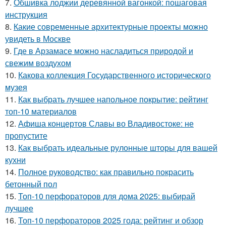
7.
Обшивка лоджии деревянной вагонкой: пошаговая
инструкция
8.
Какие современные архитектурные проекты можно
увидеть в Москве
9.
Где в Арзамасе можно насладиться природой и
свежим воздухом
10.
Какова коллекция Государственного исторического
музея
11.
Как выбрать лучшее напольное покрытие: рейтинг
топ-10 материалов
12.
Афиша концертов Славы во Владивостоке: не
пропустите
13.
Как выбрать идеальные рулонные шторы для вашей
кухни
14.
Полное руководство: как правильно покрасить
бетонный пол
15.
Топ-10 перфораторов для дома 2025: выбирай
лучшее
16.
Топ-10 перфораторов 2025 года: рейтинг и обзор