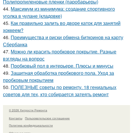
Полипропиленовые пленки (паробарьеры)
44.
Максимум из минимума: создание спортивного
уголка в чулане (кладовке)
45.
Как правильно залить во дворе каток для занятий
хоккеем?
46.
Преимущества и риски обмена биткоинов на карту
Сбербанка
47.
Можно ли красить пробковое покрытие. Разные
взгляды на вопрос
48.
Пробковый пол в интерьере. Плюсы и минусы
49.
Защитная обработка пробкового пола. Уход за
пробковым покрытием
50.
ПОЛЕЗНЫЕ советы по ремонту. 18 гениальных
советов для тех, кто собирается затеять ремонт
© 2026 Хитрости Ремонта
Контакты
Пользовательское соглашение
Политика конфидециальности