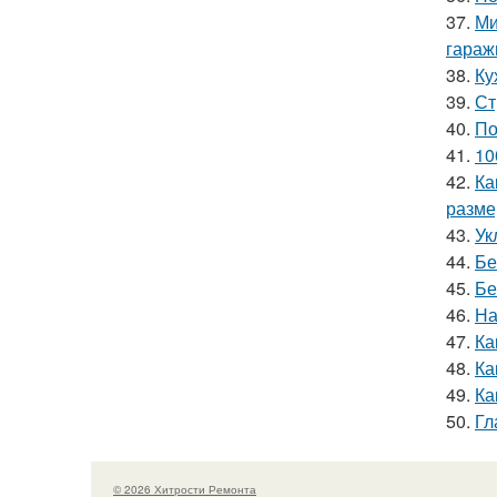
37.
Ми
гараж
38.
Ку
39.
Ст
40.
По
41.
10
42.
Ка
разме
43.
Ук
44.
Бе
45.
Бе
46.
На
47.
Ка
48.
Ка
49.
Ка
50.
Гл
© 2026 Хитрости Ремонта