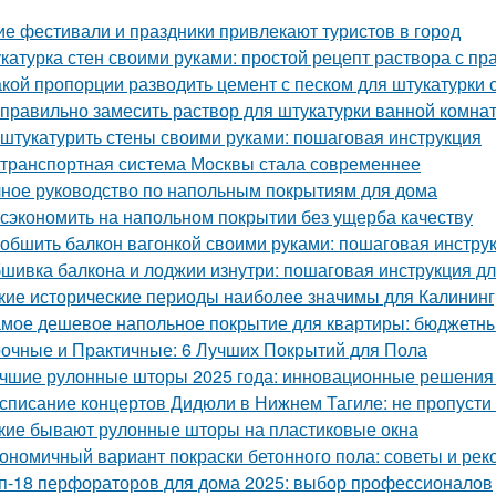
ие фестивали и праздники привлекают туристов в город
катурка стен своими руками: простой рецепт раствора с 
акой пропорции разводить цемент с песком для штукатурки 
 правильно замесить раствор для штукатурки ванной комна
 штукатурить стены своими руками: пошаговая инструкция
 транспортная система Москвы стала современнее
ное руководство по напольным покрытиям для дома
 сэкономить на напольном покрытии без ущерба качеству
 обшить балкон вагонкой своими руками: пошаговая инстру
шивка балкона и лоджии изнутри: пошаговая инструкция д
кие исторические периоды наиболее значимы для Калинин
мое дешевое напольное покрытие для квартиры: бюджетны
очные и Практичные: 6 Лучших Покрытий для Пола
чшие рулонные шторы 2025 года: инновационные решения
списание концертов Дидюли в Нижнем Тагиле: не пропусти
кие бывают рулонные шторы на пластиковые окна
ономичный вариант покраски бетонного пола: советы и ре
п-18 перфораторов для дома 2025: выбор профессионалов