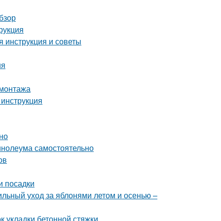
бзор
рукция
я инструкция и советы
ия
 монтажа
 инструкция
но
линолеума самостоятельно
ов
и посадки
ильный уход за яблонями летом и осенью –
 укладки бетонной стяжки