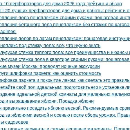
п-10 перфораторов для дома 2025 года: рейтинг и обзор
П-20 лучших перфораторов для дома и работы: рейтинг и о
епление пола пеноплексом своими руками: пошаговая инст
епление бетонного пола пеноплексом без стяжки: пошагова
adlines:
епление полов по лагам пеноплексом: пошаговая инструкц
ноплекс под стяжку пола: всё, что нужно знать
лусухая стяжка теплого пола: все преимущества и нюансы
лусухая стяжка пола в квартире своими руками: пошаговая
кие музеи Москвы проводят ночные экскурсии
луги шлифовки паркета: как оценить стоимость
ифовка паркета и покрытие лаком: как сделать это правиль
елайте свой пол идеальным: подготовить его к установке 
здание идеальной детской комнаты для маленьких мальчик
од и выращивание яблони. Посадка яблони
к правильно посадить яблоню весной. Рекомендуемые срок
од за яблонями весной и осенью после сбора урожая. Прав
ты садоводов
л в гараже варианты и самые дешевые материалы. Порядок