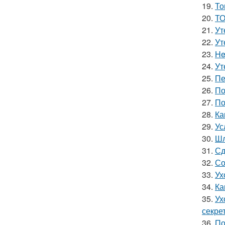
19.
То
20.
ТО
21.
Ут
22.
Ут
23.
He
24.
Ут
25.
Пе
26.
По
27.
По
28.
Ка
29.
Ус
30.
Шл
31.
Сд
32.
Со
33.
Ух
34.
Ка
35.
Ух
секре
36.
По