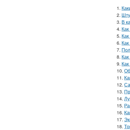
1.
Как
2.
Шту
3.
В к
4.
Как
5.
Как
6.
Как
7.
Пол
8.
Как
9.
Как
10.
Об
11.
Ка
12.
Са
13.
Пр
14.
Лу
15.
Ра
16.
Ка
17.
Эк
18.
То