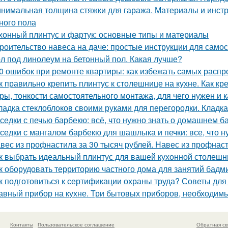
нимальная толщина стяжки для гаража. Материалы и инст
ного пола
хонный плинтус и фартук: основные типы и материалы
роительство навеса на даче: простые инструкции для само
л под линолеум на бетонный пол. Какая лучше?
0 ошибок при ремонте квартиры: как избежать самых расп
к правильно крепить плинтус к столешнице на кухне. Как кр
ры, тонкости самостоятельного монтажа, для чего нужен и 
ладка стеклоблоков своими руками для перегородки. Кладк
седки с печью барбекю: всё, что нужно знать о домашнем б
седки с мангалом барбекю для шашлыка и печки: все, что н
вес из профнастила за 30 тысяч рублей. Навес из профнас
к выбрать идеальный плинтус для вашей кухонной столеш
к оборудовать территорию частного дома для занятий бад
к подготовиться к сертификации охраны труда? Советы дл
авный прибор на кухне. Три бытовых приборов, необходимы
Контакты
Пользовательское соглашение
Обратная св