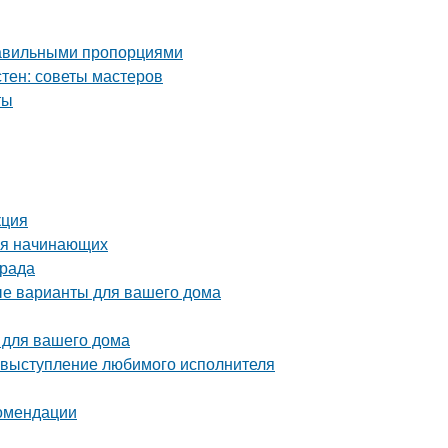
правильными пропорциями
стен: советы мастеров
ты
кция
ля начинающих
града
е варианты для вашего дома
 для вашего дома
 выступление любимого исполнителя
комендации