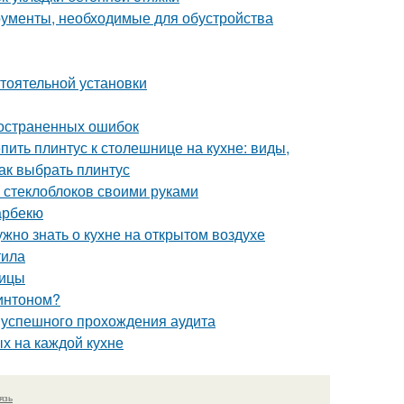
рументы, необходимые для обустройства
стоятельной установки
ространенных ошибок
епить плинтус к столешнице на кухне: виды,
как выбрать плинтус
а стеклоблоков своими руками
арбекю
ужно знать о кухне на открытом воздухе
тила
ницы
минтоном?
я успешного прохождения аудита
х на каждой кухне
язь