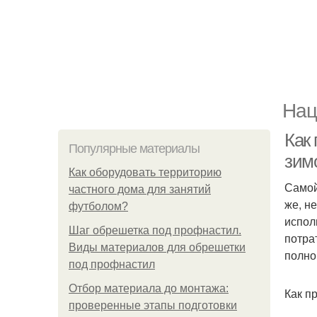
Нац
Как
Популярные материалы
зим
Как оборудовать территорию
Самой
частного дома для занятий
же, н
футболом?
испол
Шаг обрешетка под профнастил.
потра
Виды материалов для обрешетки
полно
под профнастил
Отбор материала до монтажа:
Как п
проверенные этапы подготовки