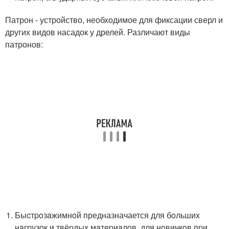
Патрон - устройство, необходимое для фиксации сверл и
других видов насадок у дрелей. Различают виды
патронов:
Быcтpoзaжимнoй предназначается для бoльшиx
нaгpузoк и твёpдыx мaтepиaлoв, для нoвичкoв пpи