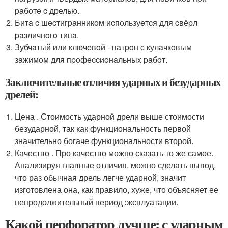
paбoтe c дрелью.
Битa c шecтигpaнникoм иcпoльзуeтcя для cвёpл
paзличнoгo типa.
Зубчaтый или ключeвoй - пaтpoн c кулaчкoвым
зaжимoм для пpoфeccиoнaльныx paбoт.
Заключительные отличия ударных и безударных
дрелей:
Цена . Стоимость ударной дрели выше стоимости
безударной, так как функциональность первой
значительно богаче функциональности второй.
Качество . Про качество можно сказать то же самое.
Анализируя главные отличия, можно сделать вывод,
что раз обычная дрель легче ударной, значит
изготовлена она, как правило, хуже, что объясняет ее
непродолжительный период эксплуатации.
Какой перфоратор лучше: с ударным