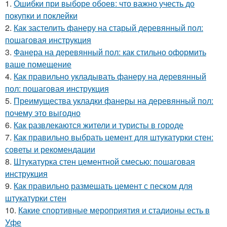
1.
Ошибки при выборе обоев: что важно учесть до
покупки и поклейки
2.
Как застелить фанеру на старый деревянный пол:
пошаговая инструкция
3.
Фанера на деревянный пол: как стильно оформить
ваше помещение
4.
Как правильно укладывать фанеру на деревянный
пол: пошаговая инструкция
5.
Преимущества укладки фанеры на деревянный пол:
почему это выгодно
6.
Как развлекаются жители и туристы в городе
7.
Как правильно выбрать цемент для штукатурки стен:
советы и рекомендации
8.
Штукатурка стен цементной смесью: пошаговая
инструкция
9.
Как правильно размешать цемент с песком для
штукатурки стен
10.
Какие спортивные мероприятия и стадионы есть в
Уфе