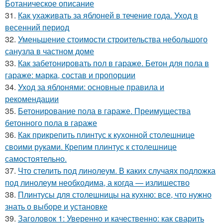
Ботаническое описание
31.
Как ухаживать за яблоней в течение года. Уход в
весенний период
32.
Уменьшение стоимости строительства небольшого
санузла в частном доме
33.
Как забетонировать пол в гараже. Бетон для пола в
гараже: марка, состав и пропорции
34.
Уход за яблонями: основные правила и
рекомендации
35.
Бетонирование пола в гараже. Преимущества
бетонного пола в гараже
36.
Как прикрепить плинтус к кухонной столешнице
своими руками. Крепим плинтус к столешнице
самостоятельно.
37.
Что стелить под линолеум. В каких случаях подложка
под линолеум необходима, а когда — излишество
38.
Плинтусы для столешницы на кухню: все, что нужно
знать о выборе и установке
39.
Заголовок 1: Уверенно и качественно: как сварить