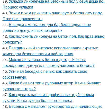
39.
Укладка линолеума на бетонный пол у себя дома по..
Процесс укладки
40.
Зачем и чем приклеить линолеум к бетонному полу.
Стоит ли приклеивать
41.
Беседки с мангалом для барбекю: идеальное
решение для уличных вечеринок
42.
Как положить линолеум на бетон пол. Как правильно
положить?
43.
Безграничный контроль: использование скрытых
камер для безопасности и наблюдения
44.
Можно ли заливать бетон в дождь. Каковы
последствия дождя для свежеуложенного бетона?
45.
Уличная беседка с печью: как сделать свою
собственную
46.
Какие бывают типы рулонных штор. Какие бывают
рулонные шторы?
47.
Как сделать навес из профильных труб своими
руками. Конструкция большого навеса
48.
Беседка с мангалом: руководство для начинающих