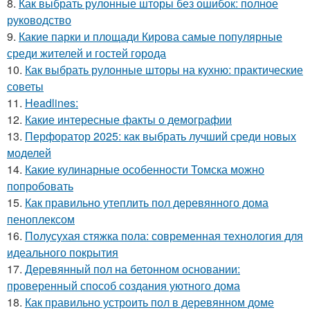
8.
Как выбрать рулонные шторы без ошибок: полное
руководство
9.
Какие парки и площади Кирова самые популярные
среди жителей и гостей города
10.
Как выбрать рулонные шторы на кухню: практические
советы
11.
Headlines:
12.
Какие интересные факты о демографии
13.
Перфоратор 2025: как выбрать лучший среди новых
моделей
14.
Какие кулинарные особенности Томска можно
попробовать
15.
Как правильно утеплить пол деревянного дома
пеноплексом
16.
Полусухая стяжка пола: современная технология для
идеального покрытия
17.
Деревянный пол на бетонном основании:
проверенный способ создания уютного дома
18.
Как правильно устроить пол в деревянном доме