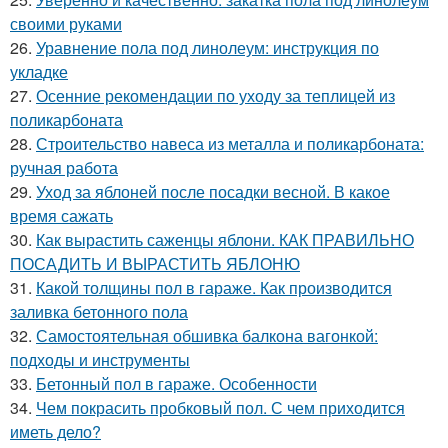
своими руками
26.
Уравнение пола под линолеум: инструкция по
укладке
27.
Осенние рекомендации по уходу за теплицей из
поликарбоната
28.
Строительство навеса из металла и поликарбоната:
ручная работа
29.
Уход за яблоней после посадки весной. В какое
время сажать
30.
Как вырастить саженцы яблони. КАК ПРАВИЛЬНО
ПОСАДИТЬ И ВЫРАСТИТЬ ЯБЛОНЮ
31.
Какой толщины пол в гараже. Как производится
заливка бетонного пола
32.
Самостоятельная обшивка балкона вагонкой:
подходы и инструменты
33.
Бетонный пол в гараже. Особенности
34.
Чем покрасить пробковый пол. С чем приходится
иметь дело?