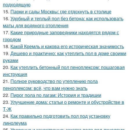
подходящую
15.
Парки и сады Москвы: где отдохнуть в столице
16.
Удобный и теплый пол без бетона: как использовать
маты для водяного отопления
17.
Какие природные заповедники находятся рядом с
городом
18.
Какой Кремль и какова его историческая значимость
19.
Дешево и практично: как утеплить пол в доме своими
руками
20.
Как утеплить бетонный пол пеноплексом: пошаговая
инструкция
21.
Полное руководство по утеплению пола
пеноплексом: всё, что вам нужно знать
22.
Пирог пола по лагам: История и традиции
23.
Улучшение дома: статьи о ремонте и обустройстве в
Т-Ж
24.
Как правильно подготовить пол под установку
линолеума
25.
Уверенно и качественно: закатка пола под линолеум