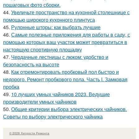
пошаговых фото сборки.
44.
Увеличьте пространство на кухонной столешнице с
помощью широкого кухонного плинтуса
45.
Рулонные шторы: как выбрать лучшие
46.
Самые полезные приложения для работы в саду, с
помощью которых ваш участок может превратиться в
настоящую спортивную площадку
47.
Чердачные лестницы с люком: удобство и
безопасность на высоте
48.
Как отремонтировать пробковый пол быстро и
недорого. Ремонт пробкового пола. Часть I. Замковая
пробка
49.
10 лучших умных чайников 2023. Ведущие
производители умных чайников
50.
Общие критерии выбора электрических чайников.
Советы по выбору электрического чайника
© 2026 Хитрости Ремонта