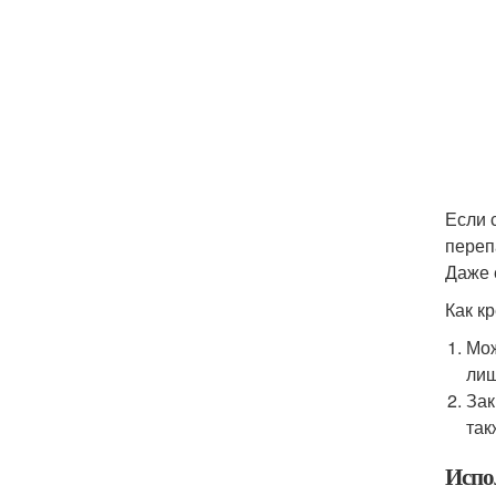
Если 
переп
Даже 
Как к
Мож
лиш
Зак
так
Испо