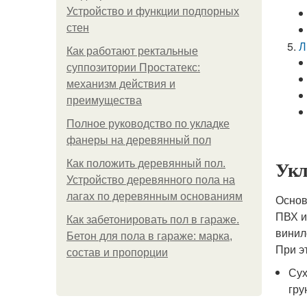
Устройство и функции подпорных
стен
Л
Как работают ректальные
суппозитории Простатекс:
механизм действия и
преимущества
Полное руководство по укладке
фанеры на деревянный пол
Укл
Как положить деревянный пол.
Устройство деревянного пола на
лагах по деревянным основаниям
Основ
ПВХ и
Как забетонировать пол в гараже.
винил
Бетон для пола в гараже: марка,
При э
состав и пропорции
Сух
гру