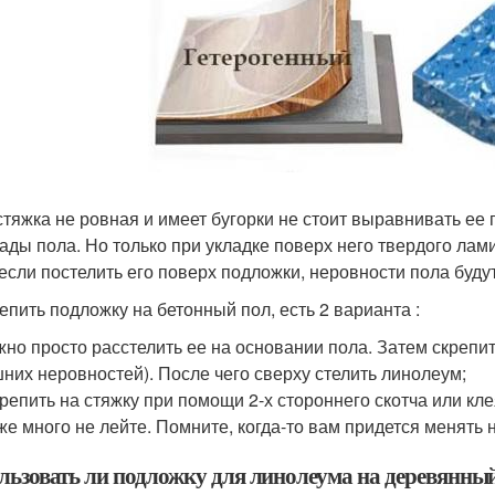
стяжка не ровная и имеет бугорки не стоит выравнивать е
ады пола. Но только при укладке поверх него твердого лам
если постелить его поверх подложки, неровности пола буду
репить подложку на бетонный пол, есть 2 варианта :
но просто расстелить ее на основании пола. Затем скрепит
них неровностей). После чего сверху стелить линолеум;
репить на стяжку при помощи 2-х стороннего скотча или кле
же много не лейте. Помните, когда-то вам придется менять
льзовать ли подложку для линолеума на деревянны