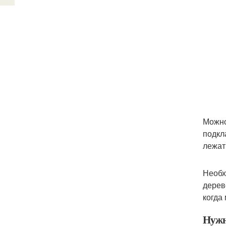
Можно
подкл
лежат
Необх
дерев
когда
Нужн