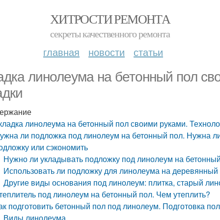
ХИТРОСТИ РЕМОНТА
секреты качественного ремонта
главная
новости
статьи
адка линолеума на бетонный пол св
адки
ержание
кладка линолеума на бетонный пол своими руками. Техноло
ужна ли подложка под линолеум на бетонный пол. Нужна л
одложку или сэкономить
Нужно ли укладывать подложку под линолеум на бетонны
Использовать ли подложку для линолеума на деревянный
Другие виды основания под линолеум: плитка, старый ли
теплитель под линолеум на бетонный пол. Чем утеплить?
ак подготовить бетонный пол под линолеум. Подготовка по
Виды линолеума