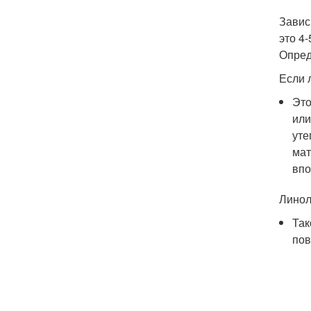
Завис
это 4
Опред
Если 
Это
или
уте
мат
впо
Линол
Так
пов