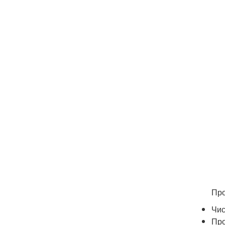
Про
Чис
Про