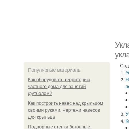
Укл
укл
Сод
Популярные материалы
У
Н
Как оборудовать территорию
п
частного дома для занятий
футболом?
Как построить навес над крыльцом
своими руками. Чертежи навесов
У
для крыльца
К
Подпорные стенки бетонные.