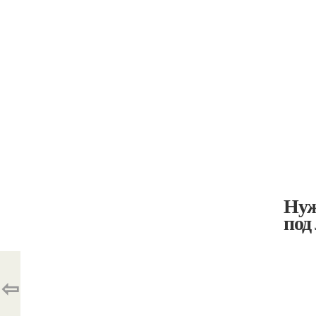
Нуж
под
⇦