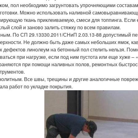
ком, пол необходимо загрунтовать упрочняющими составам
готовки. Можно использовать наливной самовыравнивающ
ирующую ткань приклеиваемую, смеси для топпинга. Если ес
лый слой и заново залить стяжку по всем правилам.
ным. По СП 29.13330.2011/СНиП 2.03.13-88 допустимый пе
ерхности. Не должно быть даже самых небольших ямок, каве
х дефектов линолеум на бетонный пол стелить нельзя. Пом
ваться при нагрузке, если под ним пустота или еще хуже 
раняются при помощи наливных полов, ремонтных быстрос
трументов.
олитным. Все швы, трещины и другие аналогичные поврежд
ала работ по укладке покрытия.