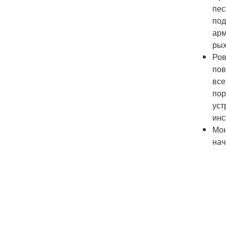
пес
под
арм
рых
Ров
пов
все
пор
уст
инс
Мон
нач