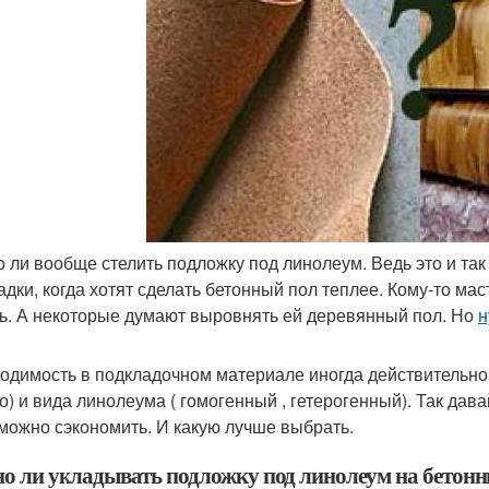
 ли вообще стелить подложку под линолеум. Ведь это и та
адки, когда хотят сделать бетонный пол теплее. Кому-то ма
ь. А некоторые думают выровнять ей деревянный пол. Но
н
одимость в подкладочном материале иногда действительно е
о) и вида линолеума ( гомогенный , гетерогенный). Так дава
 можно сэкономить. И какую лучше выбрать.
о ли укладывать подложку под линолеум на бетон