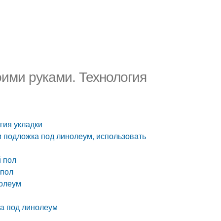
оими руками. Технология
гия укладки
и подложка под линолеум, использовать
й пол
 пол
нолеум
ла под линолеум