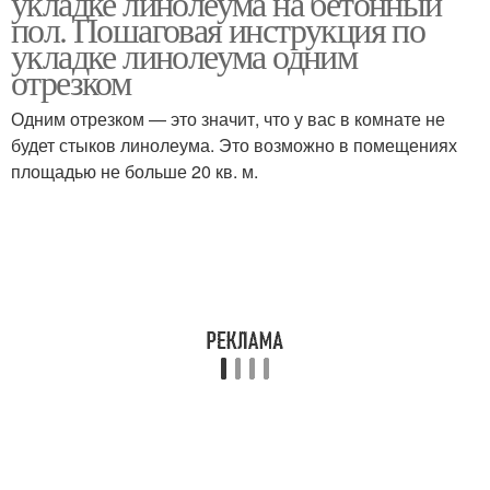
укладке линолеума на бетонный
пол. Пошаговая инструкция по
укладке линолеума одним
отрезком
Однослойный
Линолеум с основой
линолеум
Одним отрезком — это значит, что у вас в комнате не
будет стыков линолеума. Это возможно в помещениях
площадью не больше 20 кв. м.
Подложки под
Краски для линолеума
линолеум
Линолеум от лишней
Мастика для линолеума
краски
Линолеум на цементную
стяжку