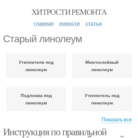
ХИТРОСТИ РЕМОНТА
главная
новости
статьи
Старый линолеум
Утеплители под
Многослойный
линолеум
линолеум
Подложка под
Утеплитель под
линолеум
линолеум
Показать все
Инструкция по правильной
Подложка для
Основания под
линолеума
линолеум