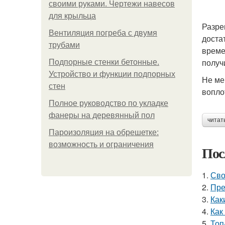
своими руками. Чертежи навесов
для крыльца
Разре
Вентиляция погреба с двумя
доста
трубами
време
получи
Подпорные стенки бетонные.
Устройство и функции подпорных
Не ме
стен
вопло
Полное руководство по укладке
фанеры на деревянный пол
читат
Пароизоляция на обрешетке:
возможность и ограничения
Пос
1.
Сво
2.
Пре
3.
Как
4.
Как
5.
Топ