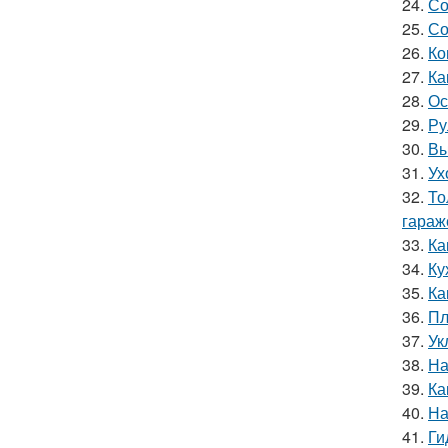
24.
Со
25.
Со
26.
Ко
27.
Ка
28.
Ос
29.
Ру
30.
Вы
31.
Ух
32.
То
гараж
33.
Ка
34.
Ку
35.
Ка
36.
Пл
37.
Ук
38.
На
39.
Ка
40.
На
41.
Ги