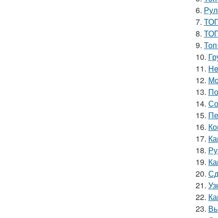
6.
Рул
7.
ТОП
8.
ТОП
9.
Топ
10.
Гр
11.
He
12.
Мо
13.
По
14.
Со
15.
Пе
16.
Ко
17.
Ка
18.
Ру
19.
Ка
20.
Сд
21.
Уз
22.
Ка
23.
Вы