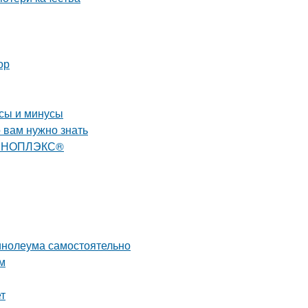
ор
юсы и минусы
 вам нужно знать
 ПЕНОПЛЭКС®
линолеума самостоятельно
м
т