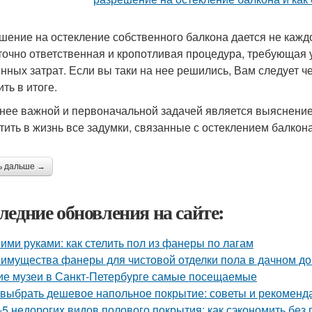
шение на остекление собственного балкона дается не кажд
точно ответственная и кропотливая процедура, требующая 
нных затрат. Если вы таки на нее решились, Вам следует ч
ть в итоге.
нее важной и первоначальной задачей является выяснение
тить в жизнь все задумки, связанные с остеклением балкон
ь дальше →
ледние обновления на сайте:
ими руками: как стелить пол из фанеры по лагам
имущества фанеры для чистовой отделки пола в дачном д
ие музеи в Санкт-Петербурге самые посещаемые
 выбрать дешевое напольное покрытие: советы и рекоменд
-5 недорогих видов полового покрытия: как сэкономить без 