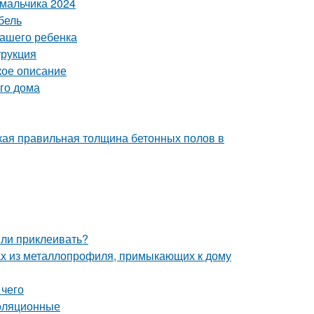
 мальчика 2024
бель
вашего ребенка
трукция
кое описание
го дома
кая правильная толщина бетонных полов в
 ли приклеивать?
ах из металлопрофиля, примыкающих к дому
 чего
золяционные