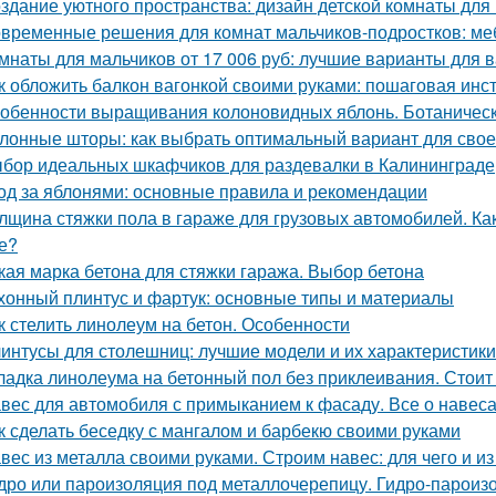
здание уютного пространства: дизайн детской комнаты для
временные решения для комнат мальчиков-подростков: ме
мнаты для мальчиков от 17 006 руб: лучшие варианты для 
к обложить балкон вагонкой своими руками: пошаговая инс
обенности выращивания колоновидных яблонь. Ботаничес
лонные шторы: как выбрать оптимальный вариант для свое
бор идеальных шкафчиков для раздевалки в Калининграде
од за яблонями: основные правила и рекомендации
лщина стяжки пола в гараже для грузовых автомобилей. Ка
е?
кая марка бетона для стяжки гаража. Выбор бетона
хонный плинтус и фартук: основные типы и материалы
к стелить линолеум на бетон. Особенности
интусы для столешниц: лучшие модели и их характеристики
ладка линолеума на бетонный пол без приклеивания. Стоит
вес для автомобиля с примыканием к фасаду. Все о навес
к сделать беседку с мангалом и барбекю своими руками
вес из металла своими руками. Строим навес: для чего и из
дро или пароизоляция под металлочерепицу. Гидро-парои