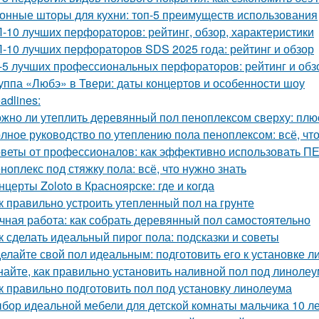
онные шторы для кухни: топ-5 преимуществ использования
-10 лучших перфораторов: рейтинг, обзор, характеристики
-10 лучших перфораторов SDS 2025 года: рейтинг и обзор
-5 лучших профессиональных перфораторов: рейтинг и обз
уппа «Любэ» в Твери: даты концертов и особенности шоу
adlines:
жно ли утеплить деревянный пол пеноплексом сверху: пл
лное руководство по утеплению пола пеноплексом: всё, что
веты от профессионалов: как эффективно использовать
ноплекс под стяжку пола: всё, что нужно знать
нцерты Zoloto в Красноярске: где и когда
к правильно устроить утепленный пол на грунте
чная работа: как собрать деревянный пол самостоятельно
к сделать идеальный пирог пола: подсказки и советы
елайте свой пол идеальным: подготовить его к установке 
найте, как правильно установить наливной пол под линолеу
к правильно подготовить пол под установку линолеума
бор идеальной мебели для детской комнаты мальчика 10 ле