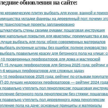
ледние обновления на сайте:
ую керамическую плитку выбрать для кухни, ванной и прих
имущества укладки фанеры на деревянный пол: почему эт
ие транспортные проекты запланировано
 штукатурить стены своими руками: пошаговая инструкция
кие напольные покрытия для квартиры: преимущества и в
 лучше выбрать для пола: обзор современных материалов
 выбрать рулонные шторы без ошибок: полное руководство
 выбрать правильную краску для бетонного пола на улице: 
-10 проверенных перфораторов для дома и мастерской
П 15 лучших перфораторов для бетона 2025 года: рейтинг 
п-6 мощных перфораторов для сложных задач
п-10 перфораторов 2025 года: рейтинг по отзывам покупат
П-20 лучших недорогих перфораторов — рейтинг 2024 год
к правильно утеплить пол пеноплексом: пошаговая инструк
епление бетонного пола пеноплексом без стяжки: пошагова
к правильно утеплить пол деревянного дома пеноплексом
епление пола на даче: основные принципы и материалы