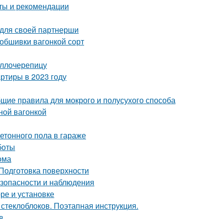
еты и рекомендации
 для своей партнерши
 обшивки вагонкой сорт
аллочерепицу
ртиры в 2023 году
щие правила для мокрого и полусухого способа
ной вагонкой
етонного пола в гараже
боты
ома
 Подготовка поверхности
езопасности и наблюдения
ре и установке
 стеклоблоков. Поэтапная инструкция.
в