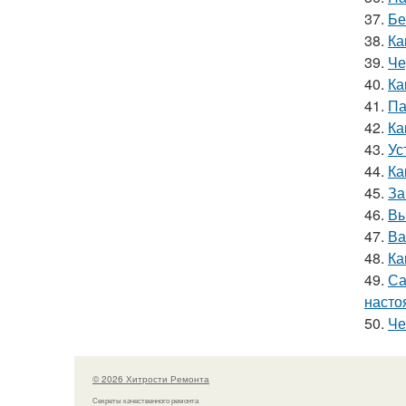
37.
Бе
38.
Ка
39.
Че
40.
Ка
41.
Па
42.
Ка
43.
Ус
44.
Ка
45.
За
46.
Вы
47.
Ва
48.
Ка
49.
Са
насто
50.
Че
© 2026 Хитрости Ремонта
Секреты качественного ремонта