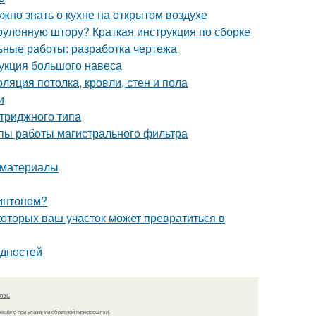
ужно знать о кухне на открытом воздухе
рулонную штору? Краткая инструкция по сборке
ьные работы: разработка чертежа
рукция большого навеса
яция потолка, кровли, стен и пола
и
ртриджного типа
пы работы магистрального фильтра
 материалы
минтоном?
оторых ваш участок может превратиться в
идностей
язь
решено при указании обратной гиперссылки.