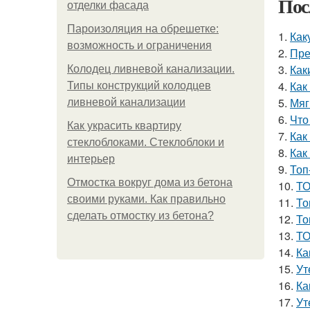
Пос
отделки фасада
Пароизоляция на обрешетке:
1.
Как
возможность и ограничения
2.
Пре
3.
Как
Колодец ливневой канализации.
4.
Как
Типы конструкций колодцев
5.
Мяг
ливневой канализации
6.
Что
Как украсить квартиру
7.
Как
стеклоблоками. Стеклоблоки и
8.
Как
интерьер
9.
Топ
Отмостка вокруг дома из бетона
10.
ТО
своими руками. Как правильно
11.
То
сделать отмостку из бетона?
12.
То
13.
ТО
14.
Ка
15.
Ут
16.
Ка
17.
Ут