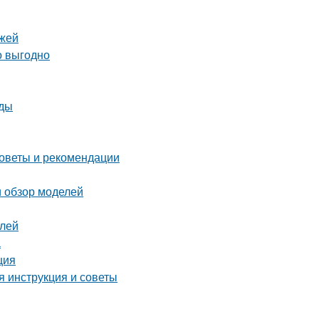
ожей
о выгодно
иды
советы и рекомендации
и обзор моделей
елей
а
ция
я инструкция и советы