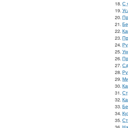
18.
С 
19.
Ус
20.
Пр
21.
Бе
22.
Ка
23.
Пр
24.
Ру
25.
Ух
26.
Пр
27.
Сд
28.
Ру
29.
Ми
30.
Ка
31.
Ст
32.
Ка
33.
Бе
34.
Ку
35.
Ст
36.
На