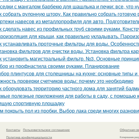
седки с мангалом барбекю для шашлыка и печки: все, что н
к собрать рулонную штору. Как правильно собрать готовую 
ртежи навесов из металлопрофиля для авто. Подготовител
к сделать навес из профильных труб своими руками. Конст
роизоляция для крыши, как правильно укладывать. Пароизол
к устанавливать проточные фильтры для воды. Особенност
тановка фильтров для очистки воды. Установка фильтра ка
к установить магистральный фильтр. №3. Основные принци
бор из профнастила своими руками. Планирование
бор плинтусов для столешницы на кухне: основные типы и
жность проверки счетчиков воды: почему это необходимо
к оборудовать территорию частного дома для занятий бад
мые полезные приложения для работы в саду, с помощью к
ящую спортивную площадку
м покрыть пол из пробки. Выбор лака среди многих разнов
Контакты
Пользовательское соглашение
Обратная св
Политика конфидециальности
Копирование раз