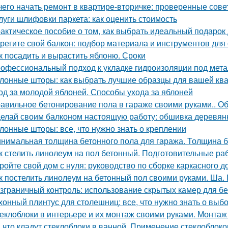
чего начать ремонт в квартире-вторичке: проверенные сов
луги шлифовки паркета: как оценить стоимость
актическое пособие о том, как выбрать идеальный подарок
регите свой балкон: подбор материала и инструментов для
к посадить и вырастить яблоню. Сроки
офессиональный подход к укладке гидроизоляции под мет
лонные шторы: как выбрать лучшие образцы для вашей ква
од за молодой яблоней. Способы ухода за яблоней
авильное бетонирование пола в гараже своими руками.. Об
елай своим балконом настоящую работу: обшивка деревян
лонные шторы: все, что нужно знать о креплении
нимальная толщина бетонного пола для гаража. Толщина б
к стелить линолеум на пол бетонный. Подготовительные ра
ройте свой дом с нуля: руководство по сборке каркасного д
к постелить линолеум на бетонный пол своими руками. Ша.
зграничный контроль: использование скрытых камер для б
хонный плинтус для столешниц: все, что нужно знать о выбо
еклоблоки в интерьере и их монтаж своими руками. Монтаж
 что кладут стеклоблоки в ванной. Применение стеклоблоко