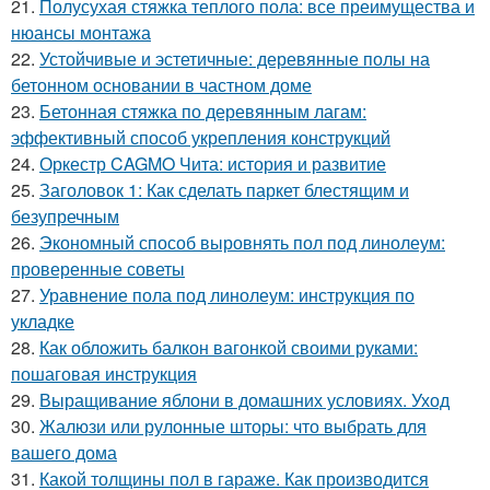
21.
Полусухая стяжка теплого пола: все преимущества и
нюансы монтажа
22.
Устойчивые и эстетичные: деревянные полы на
бетонном основании в частном доме
23.
Бетонная стяжка по деревянным лагам:
эффективный способ укрепления конструкций
24.
Оркестр CAGMO Чита: история и развитие
25.
Заголовок 1: Как сделать паркет блестящим и
безупречным
26.
Экономный способ выровнять пол под линолеум:
проверенные советы
27.
Уравнение пола под линолеум: инструкция по
укладке
28.
Как обложить балкон вагонкой своими руками:
пошаговая инструкция
29.
Выращивание яблони в домашних условиях. Уход
30.
Жалюзи или рулонные шторы: что выбрать для
вашего дома
31.
Какой толщины пол в гараже. Как производится