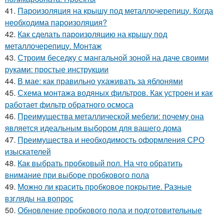
41.
Пароизоляция на крышу под металлочерепицу. Когда
необходима пароизоляция?
42.
Как сделать пароизоляцию на крышу под
металлочерепицу. Монтаж
43.
Строим беседку с мангальной зоной на даче своими
руками: простые инструкции
44.
В мае: как правильно ухаживать за яблонями
45.
Схема монтажа водяных фильтров. Как устроен и как
работает фильтр обратного осмоса
46.
Преимущества металлической мебели: почему она
является идеальным выбором для вашего дома
47.
Преимущества и необходимость оформления СРО
изыскателей
48.
Как выбрать пробковый пол. На что обратить
внимание при выборе пробкового пола
49.
Можно ли красить пробковое покрытие. Разные
взгляды на вопрос
50.
Обновление пробкового пола и подготовительные