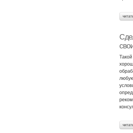
читат
Сде
сво
Такой
хорош
обраб
любую
услов
опред
реком
консу
читат