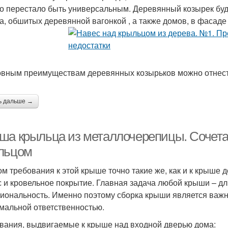
о перестало быть универсальным. Деревянный козырек буд
а, обшитых деревянной вагонкой , а также домов, в фасад
овным преимуществам деревянных козырьков можно отнест
ь дальше →
ша крыльца из металлочерепицы. Сочета
льцом
ом требования к этой крыше точно такие же, как и к крыше д
с и кровельное покрытие. Главная задача любой крыши – д
иональность. Именно поэтому сборка крыши является важны
мальной ответственностью.
вания, выдвигаемые к крыше над входной дверью дома: