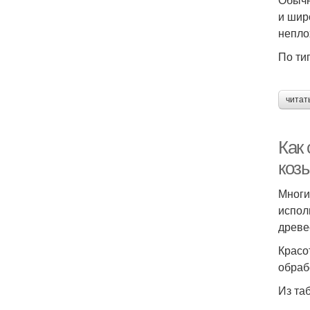
и шир
непло
По ти
читат
Как
коз
Многи
испол
древе
Красо
обраб
Из та