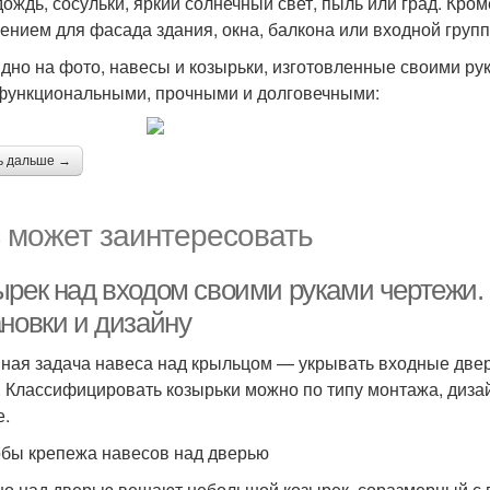
 дождь, сосульки, яркий солнечный свет, пыль или град. Кро
ением для фасада здания, окна, балкона или входной групп
идно на фото, навесы и козырьки, изготовленные своими ру
функциональными, прочными и долговечными:
ь дальше →
 может заинтересовать
ырек над входом своими руками чертежи.
ановки и дизайну
ная задача навеса над крыльцом — укрывать входные двери
. Классифицировать козырьки можно по типу монтажа, дизай
.
бы крепежа навесов над дверью
о над дверью вешают небольшой козырек, соразмерный с г