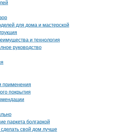
елей
зор
оделей для дома и мастерской
трукция
реимущества и технология
олное руководство
ия
ти применения
ного покрытия
комендации
ильно
ие паркета болгаркой
 сделать свой дом лучше