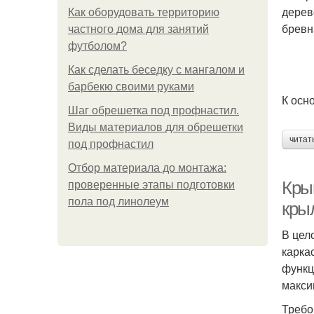
дерев
Как оборудовать территорию
бревн
частного дома для занятий
футболом?
Как сделать беседку с мангалом и
барбекю своими руками
К осн
Шаг обрешетка под профнастил.
Виды материалов для обрешетки
читат
под профнастил
Отбор материала до монтажа:
Кры
проверенные этапы подготовки
пола под линолеум
кры
В цел
карка
функц
макси
Требо