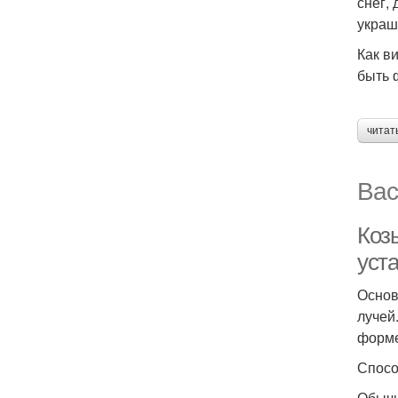
снег,
украш
Как в
быть 
читат
Вас
Коз
уст
Основ
лучей
форме
Спосо
Обычн