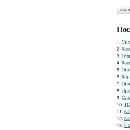
читат
Пос
1.
Сво
2.
Как
3.
Гид
4.
Как
5.
Пол
6.
Кар
7.
Пош
8.
Про
9.
Сам
10.
ТО
11.
Ка
12.
Ка
13.
По