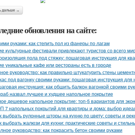
ь дальше →
ледние обновления на сайте:
ими руками: как стелить пол из фанеры по лагам
ие культурные фестивали привлекают туристов со всего ми
роизоляция пола под стяжку: пошаговая инструкция для кв
ие уникальные кафе или рестораны есть в городе
ное руководство: как правильно штукатурить стены цемен
кас под вагонку своими руками: пошаговая инструкция для
аговая инструкция: как обшить балкон вагонкой своими ру
раб назвал лучшее и худшее напольное покрытие
ое дешевое напольное покрытие: топ-5 вариантов для эко
П 7 напольных покрытий для квартиры и дома: выбор идеа
к выбрать рулонные шторы на кухню по цвету: советы и ре
к выбрать жалюзи для кухни: практические советы и стиль
лное руководство: как покрасить бетон своими руками