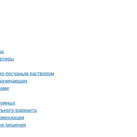
ра
артиры
тно-песчаным раствором
 начинающих
ками
номных
льного варианта
комендации
ные решения