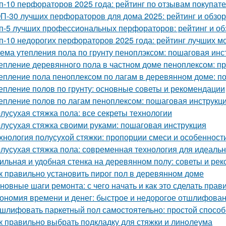
п-10 перфораторов 2025 года: рейтинг по отзывам покупат
П-30 лучших перфораторов для дома 2025: рейтинг и обзор
п-5 лучших профессиональных перфораторов: рейтинг и об
п-10 недорогих перфораторов 2025 года: рейтинг лучших м
ема утепления пола по грунту пеноплэксом: пошаговая инс
епление деревянного пола в частном доме пеноплексом: п
епление пола пеноплексом по лагам в деревянном доме: п
епление полов по грунту: основные советы и рекомендации
епление полов по лагам пеноплексом: пошаговая инструкц
лусухая стяжка пола: все секреты технологии
лусухая стяжка своими руками: пошаговая инструкция
хнология полусухой стяжки: пропорции смеси и особеннос
лусухая стяжка пола: современная технология для идеаль
ильная и удобная стенка на деревянном полу: советы и ре
к правильно установить пирог пол в деревянном доме
новные шаги ремонта: с чего начать и как это сделать прав
ономия времени и денег: быстрое и недорогое отшлифован
шлифовать паркетный пол самостоятельно: простой способ
к правильно выбрать подкладку для стяжки и линолеума