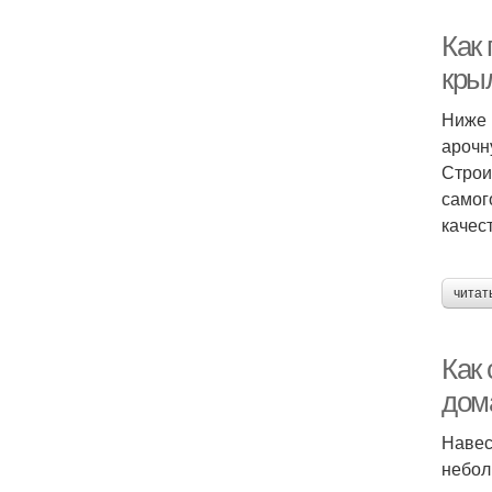
Как
кры
Ниже 
арочн
Строи
самог
качес
читат
Как
дом
Навес
небол