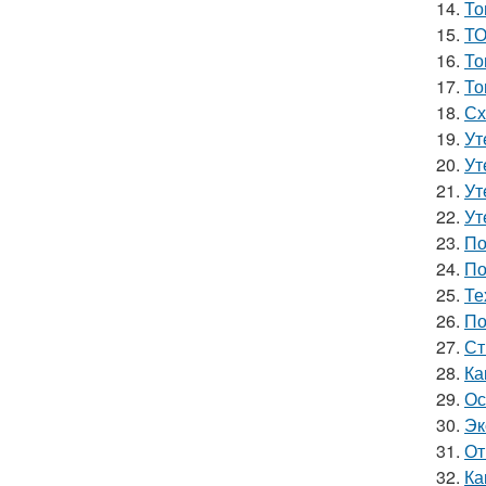
14.
То
15.
ТО
16.
То
17.
То
18.
Сх
19.
Ут
20.
Ут
21.
Ут
22.
Ут
23.
По
24.
По
25.
Те
26.
По
27.
Ст
28.
Ка
29.
Ос
30.
Эк
31.
От
32.
Ка