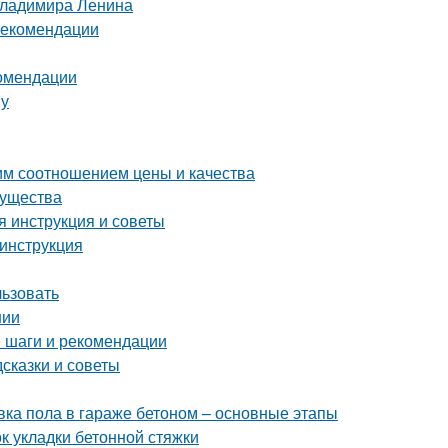
Владимира Ленина
 рекомендации
комендации
ву
м соотношением цены и качества
мущества
я инструкция и советы
инструкция
льзовать
нии
 шаги и рекомендации
сказки и советы
вка пола в гараже бетоном – основные этапы
 укладки бетонной стяжки