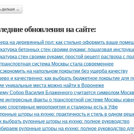
ь дальше →
ледние обновления на сайте:
ера на деревянный пол: как стильно оформить ваше поме
катурка бетонных стен своими руками: пошаговая инструк
катурка стен своими руками: простой рецепт раствора с 
 транспортная система Москвы стала современнее
 сэкономить на напольном покрытии без ущерба качеству
ево и качественно: как выбрать бюджетное покрытие для п
ие уникальные места можно найти в Воронеже
ему Собор Василия Блаженного считается символом Моск
ие интересные факты о транспортной системе Москвы изве
кие спортивные мероприятия и стадионы есть в Уфе
лонные шторы на кухню: практичность и стиль в одном реш
к выбрать рулонные шторы на кухню: полное руководство
бираем рулонные шторы на кухню: полное руководство дл