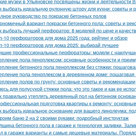
кие музеи в Ульяновске посвящены жизни и деятельности 
к выбрать идеальную рулонную штору для кухни: советы и
лное руководство по покраске бетонных полов
ономичный вариант покраски бетонного пола: советы и ре
к выбрать лучший перфоратор: 8 моделей по цене и качест
п-10 перфораторов для дома 2025 года: рейтинг и обзор
п-10 перфораторов для дома 2025: выбирай лучшее
чшие профессиональные перфораторы: модели с наилучши
епление пола пеноплексом: основные особенности и преи
епление бетонного пола пеноплексом без стяжки: пошагова
епление пола пеноплексом в деревянном доме: пошаговая 
епление полов по грунту: основные советы и рекомендации
есь для полусухой стяжки пола: что это такое и как ее испо
к правильно утеплять деревянный пол на бетонном основа
офессиональная подготовка квартиры к ремонту: основные
к выбрать идеальное основание для вашего линолеума: под
роим баню 2 на 2 своими руками: подробный инструктаж
лщина бетонного пола в гараже и технология заливки. Зали
л в гараже варианты и самые дешевые материалы. Порядок