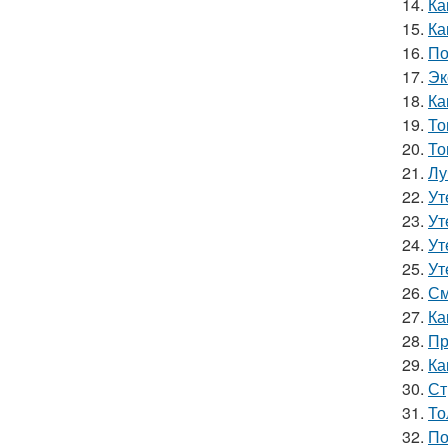
14.
Ка
15.
Ка
16.
По
17.
Эк
18.
Ка
19.
То
20.
То
21.
Лу
22.
Ут
23.
Ут
24.
Ут
25.
Ут
26.
См
27.
Ка
28.
Пр
29.
Ка
30.
Ст
31.
То
32.
По