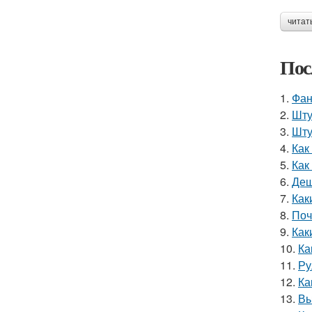
читат
Пос
1.
Фан
2.
Шту
3.
Шту
4.
Как
5.
Как
6.
Деш
7.
Как
8.
Поч
9.
Как
10.
Ка
11.
Ру
12.
Ка
13.
Вы