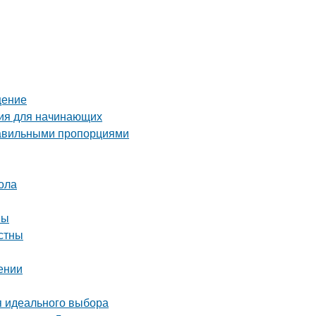
щение
ция для начинающих
правильными пропорциями
ола
вы
стны
ении
я идеального выбора