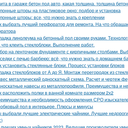
ита в гараже бетон под авто, какая толщина. толщина бето
лонные шторы на пластиковое окно: подбор и установка
лонные шторы: все, что нужно знать о креплении
к выбрать лучший перфоратор для ремонта. На что обраща
ратора
ладка линолеума на бетонный пол своими руками. Технолог
 что клеить стеклоблоки. Выполнение работ.
бор на ленточном фундаменте с кирпичными столбами. Вы
седки с печью барбекю: всё, что нужно знать о домашнем б
к установить стеклянные блоки. Процесс установки блоков
ладка стеклоблоков от А до Я. Монтаж перегородок из стек
вес металлический односкатный схема. Расчет и чертеж ф
носкатные навесы из металлопрофиля. Преимущества и н
к расположить полки в ванной комнате размером 2х2
еимущества и необходимость оформления СРО изыскател
обковый пол в интерьере. Плюсы и минусы
 выбрали лучшие электрические чайники. Лучшие недороги
с)
 лучших умных чайников 2023. Ведущие производители умн