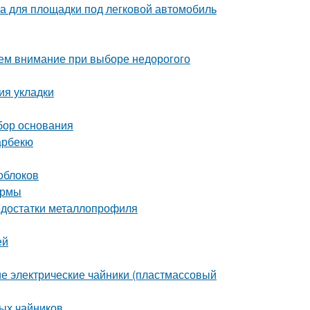
на для площадки под легковой автомобиль
ем внимание при выборе недорогого
ия укладки
бор основания
арбекю
лоблоков
ермы
едостатки металлопрофиля
ей
е электрические чайники (пластмассовый
ых чайников