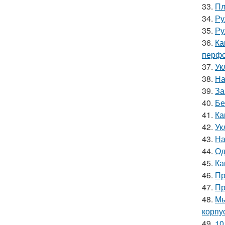
33.
Пл
34.
Ру
35.
Ру
36.
Ка
перфо
37.
Ук
38.
На
39.
За
40.
Бе
41.
Ка
42.
Ук
43.
На
44.
Од
45.
Ка
46.
Пр
47.
Пр
48.
Мы
корпу
49.
10