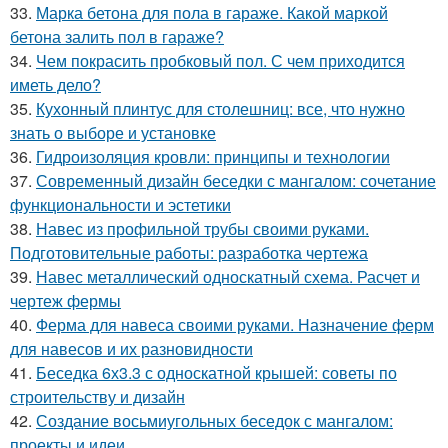
33.
Марка бетона для пола в гараже. Какой маркой
бетона залить пол в гараже?
34.
Чем покрасить пробковый пол. С чем приходится
иметь дело?
35.
Кухонный плинтус для столешниц: все, что нужно
знать о выборе и установке
36.
Гидроизоляция кровли: принципы и технологии
37.
Современный дизайн беседки с мангалом: сочетание
функциональности и эстетики
38.
Навес из профильной трубы своими руками.
Подготовительные работы: разработка чертежа
39.
Навес металлический односкатный схема. Расчет и
чертеж фермы
40.
Ферма для навеса своими руками. Назначение ферм
для навесов и их разновидности
41.
Беседка 6х3.3 с односкатной крышей: советы по
строительству и дизайн
42.
Создание восьмиугольных беседок с мангалом:
проекты и идеи