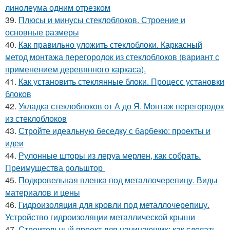
линолеума одним отрезком
39.
Плюсы и минусы стеклоблоков. Строение и
основные размеры
40.
Как правильно уложить стеклоблоки. Каркасный
метод монтажа перегородок из стеклоблоков (вариант с
применением деревянного каркаса).
41.
Как установить стеклянные блоки. Процесс установки
блоков
42.
Укладка стеклоблоков от А до Я. Монтаж перегородок
из стеклоблоков
43.
Стройте идеальную беседку с барбекю: проекты и
идеи
44.
Рулонные шторы из леруа мерлен, как собрать.
Преимущества рольштор
45.
Подкровельная пленка под металлочерепицу. Виды
материалов и цены
46.
Гидроизоляция для кровли под металлочерепицу.
Устройство гидроизоляции металлической крыши
47.
Строительный проект для начинающих: как сделать