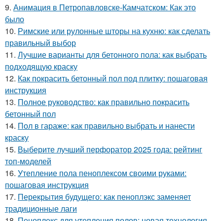
9.
Анимация в Петропавловске-Камчатском: Как это
было
10.
Римские или рулонные шторы на кухню: как сделать
правильный выбор
11.
Лучшие варианты для бетонного пола: как выбрать
подходящую краску
12.
Как покрасить бетонный пол под плитку: пошаговая
инструкция
13.
Полное руководство: как правильно покрасить
бетонный пол
14.
Пол в гараже: как правильно выбрать и нанести
краску
15.
Выберите лучший перфоратор 2025 года: рейтинг
топ-моделей
16.
Утепление пола пеноплексом своими руками:
пошаговая инструкция
17.
Перекрытия будущего: как пеноплэкс заменяет
традиционные лаги
18.
Пеноплекс для утепления полов: новая технология,