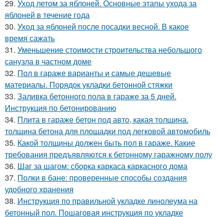
29.
Уход летом за яблоней. Основные этапы ухода за
яблоней в течение года
30.
Уход за яблоней после посадки весной. В какое
время сажать
31.
Уменьшение стоимости строительства небольшого
санузла в частном доме
32.
Пол в гараже варианты и самые дешевые
материалы. Порядок укладки бетонной стяжки
33.
Заливка бетонного пола в гараже за 5 дней.
Инструкция по бетонированию
34.
Плита в гараже бетон под авто, какая толщина.
толщина бетона для площадки под легковой автомобиль
35.
Какой толщины должен быть пол в гараже. Какие
требования предъявляются к бетонному гаражному полу
36.
Шаг за шагом: сборка каркаса каркасного дома
37.
Полки в бане: проверенные способы создания
удобного хранения
38.
Инструкция по правильной укладке линолеума на
бетонный пол. Пошаговая инструкция по укладке