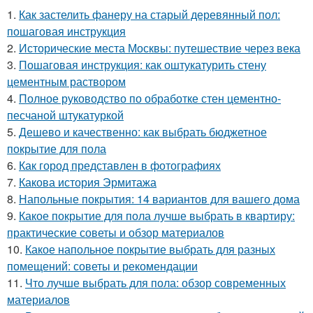
1.
Как застелить фанеру на старый деревянный пол:
пошаговая инструкция
2.
Исторические места Москвы: путешествие через века
3.
Пошаговая инструкция: как оштукатурить стену
цементным раствором
4.
Полное руководство по обработке стен цементно-
песчаной штукатуркой
5.
Дешево и качественно: как выбрать бюджетное
покрытие для пола
6.
Как город представлен в фотографиях
7.
Какова история Эрмитажа
8.
Напольные покрытия: 14 вариантов для вашего дома
9.
Какое покрытие для пола лучше выбрать в квартиру:
практические советы и обзор материалов
10.
Какое напольное покрытие выбрать для разных
помещений: советы и рекомендации
11.
Что лучше выбрать для пола: обзор современных
материалов