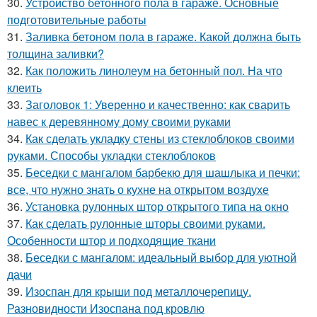
30.
Устройство бетонного пола в гараже. Основные
подготовительные работы
31.
Заливка бетоном пола в гараже. Какой должна быть
толщина заливки?
32.
Как положить линолеум на бетонный пол. На что
клеить
33.
Заголовок 1: Уверенно и качественно: как сварить
навес к деревянному дому своими руками
34.
Как сделать укладку стены из стеклоблоков своими
руками. Способы укладки стеклоблоков
35.
Беседки с мангалом барбекю для шашлыка и печки:
все, что нужно знать о кухне на открытом воздухе
36.
Установка рулонных штор открытого типа на окно
37.
Как сделать рулонные шторы своими руками.
Особенности штор и подходящие ткани
38.
Беседки с мангалом: идеальный выбор для уютной
дачи
39.
Изоспан для крыши под металлочерепицу.
Разновидности Изоспана под кровлю