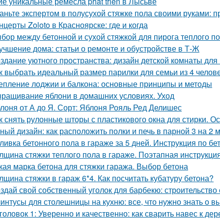
ие уникальные ремесла phát triển в Лысьве
аньте экспертом в полусухой стяжке пола своими руками: 
нцерты Zoloto в Красноярске: где и когда
бор между бетонной и сухой стяжкой для пирога теплого п
учшение дома: статьи о ремонте и обустройстве в Т-Ж
здание уютного пространства: дизайн детской комнаты для
к выбрать идеальный размер парилки для семьи из 4 челов
епление лоджии и балкона: основные принципы и методы
ращивание яблони в домашних условиях. Уход
лоня от А до Я. Сорт: Яблоня Рояль Ред Делишес
к снять рулонные шторы с пластикового окна для стирки. 
ный дизайн: как расположить полки и печь в парной 3 на 2 
ливка бетонного пола в гараже за 5 дней. Инструкция по б
лщина стяжки теплого пола в гараже. Поэтапная инструкция
кая марка бетона для стяжки гаража. Выбор бетона
лщина стяжки в гараж 6*4. Как посчитать кубатуру бетона?
здай свой собственный уголок для барбекю: строительство
интусы для столешницы на кухню: все, что нужно знать о в
головок 1: Уверенно и качественно: как сварить навес к д