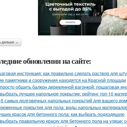
ь дальше →
ледние обновления на сайте:
аговая инструкция: как правильно сделать раствор для шту
ие памятники и сооружения находятся на Красной площади
 просто обшить балкон деревянной вагонкой: пошаговая ин
 выбрать лучшее напольное покрытие: рейтинг топ-10 мате
-5 самых долговечных напольных покрытий для вашего до
ременные покрытия для пола: виды напольных материалов
учших красок для бетонного пола: как выбрать подходящую
 выбрать правильную краску для бетонного пола на улице: 