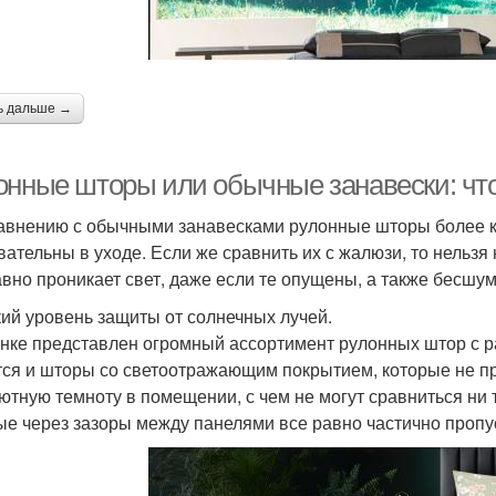
ь дальше →
онные шторы или обычные занавески: чт
авнению с обычными занавесками рулонные шторы более к
вательны в уходе. Если же сравнить их с жалюзи, то нельзя 
авно проникает свет, даже если те опущены, а также бесшу
ий уровень защиты от солнечных лучей.
нке представлен огромный ассортимент рулонных штор с р
ся и шторы со светоотражающим покрытием, которые не пр
ютную темноту в помещении, с чем не могут сравниться ни 
ые через зазоры между панелями все равно частично пропу