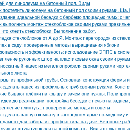
ей для линолеума на бетонный пол. Виды
к постелить линолеум на бетонный пол своими руками. Ша.
здание идеальной беседки с барбекю площадью 40м2: с чег
к выполнить монтаж стеклоблоков своими руками правильно
 что клеить стеклоблоки. Выполнение работ.
ладка стеклоблоков от А до Я. Монтаж перегородок из стек
пех в саду: проверенные методы выращивания яблони
зопасность и эффективность: использование ЭППС в систе
епление рулонных штор на пластиковые окна своими рука
носкатный навес из металлопрофиля своими руками черте
льного листа
рмы из профильной трубы. Основная конструкция фермы и
к сделать навес из профильных труб своими руками. Конст
кие бывают плёнки на крышу и зачем они нужны. Полипроп
 идеи до реализации: постройка беседки с печью на заднем
репление плинтуса: проверенные методы и советы
к сделать ванную комнату в загородном доме по-модному 
ндамент для забора из профнастила на даче. Бетонные раб
 лучших штукатурок для ванной комнаты. Виды штукатурны