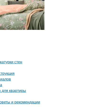
катурки стен
струкция
риалов
ма
 для квартиры
советы и рекомендации