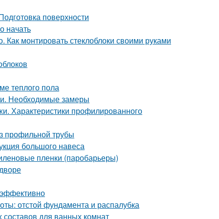
 Подготовка поверхности
о начать
. Как монтировать стеклоблоки своими руками
лоблоков
ме теплого пола
ми. Необходимые замеры
жи. Характеристики профилированного
з профильной трубы
рукция большого навеса
иленовые пленки (паробарьеры)
 дворе
и эффективно
оты: отстой фундамента и распалубка
х составов для ванных комнат