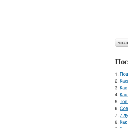
читат
Пос
1.
Пош
2.
Как
3.
Как
4.
Как
5.
Топ
6.
Сов
7.
7 л
8.
Как