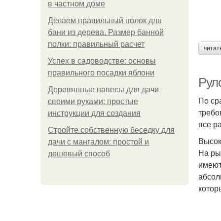
в частном доме
Делаем правильный полок для
бани из дерева. Размер банной
полки: правильный расчет
читат
Успех в садоводстве: основы
правильного посадки яблони
Рул
Деревянные навесы для дачи
По ср
своими руками: простые
требо
инструкции для создания
все р
Стройте собственную беседку для
Высок
дачи с мангалом: простой и
На ры
дешевый способ
имеют
абсол
котор