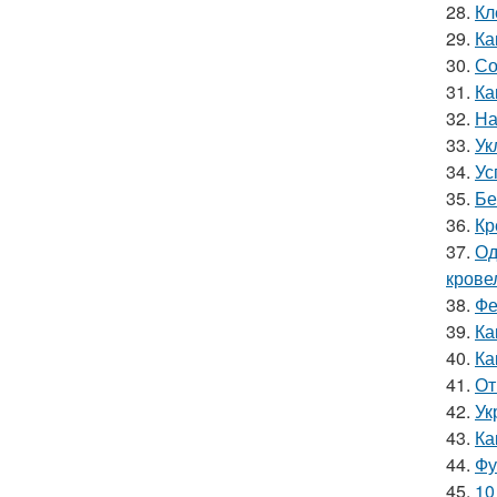
28.
Кл
29.
Ка
30.
Со
31.
Ка
32.
На
33.
Ук
34.
Ус
35.
Бе
36.
Кр
37.
Од
крове
38.
Фе
39.
Ка
40.
Ка
41.
От
42.
Ук
43.
Ка
44.
Фу
45.
10