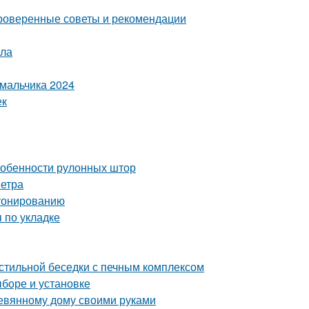
проверенные советы и рекомендации
ола
 мальчика 2024
ек
Особенности рулонных штор
метра
етонированию
 по укладке
 стильной беседки с печным комплексом
ыборе и установке
еревянному дому своими руками