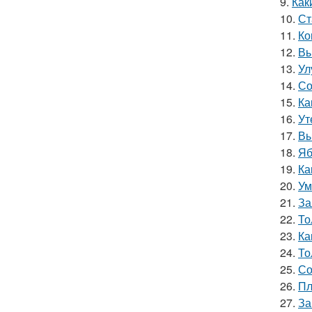
9.
Как
10.
Ст
11.
Ко
12.
Вы
13.
Ул
14.
Со
15.
Ка
16.
Ут
17.
Вы
18.
Яб
19.
Ка
20.
Ум
21.
За
22.
То
23.
Ка
24.
То
25.
Со
26.
Пл
27.
За