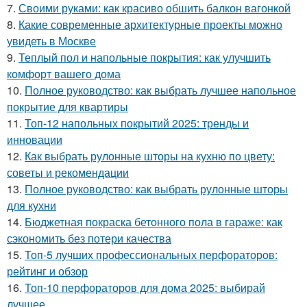
7.
Своими руками: как красиво обшить балкон вагонкой
8.
Какие современные архитектурные проекты можно
увидеть в Москве
9.
Теплый пол и напольные покрытия: как улучшить
комфорт вашего дома
10.
Полное руководство: как выбрать лучшее напольное
покрытие для квартиры
11.
Топ-12 напольных покрытий 2025: тренды и
инновации
12.
Как выбрать рулонные шторы на кухню по цвету:
советы и рекомендации
13.
Полное руководство: как выбрать рулонные шторы
для кухни
14.
Бюджетная покраска бетонного пола в гараже: как
сэкономить без потери качества
15.
Топ-5 лучших профессиональных перфораторов:
рейтинг и обзор
16.
Топ-10 перфораторов для дома 2025: выбирай
лучшее