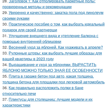
28.
Заголовок 1: Как отполировать паркетные полы:
проверенные методы и рекомендации
29.
Уверенно и качественно: закатка пола под линолеум
своими руками
30.
Практическое пособие о том, как выбрать идеальный
подарок для своей партнерши
31.
Улучшение внешнего вида и утепление балкона с
помощью внутренней облицовки
32.
Весенний уход за яблоней. Как ухаживать в апреле?
33.
Рулонные шторы: как выбрать лучшие образцы для
вашей квартиры в 2023 году
34.
Выращивание и уход за яблонями. ВЫРАСТИТЬ
ЯБЛОНЮ МОЖНО ТОЛЬКО ЗНАЯ ЕЕ ОСОБЕННОСТИ
35.
Плита в гараже бетон под авто, какая толщина.
толщина бетона для площадки под легковой автомобиль
36.
Как правильно расположить полки в бане
относительно печи
37.
Плинтусы для столешниц: лучшие модели и их
характеристики