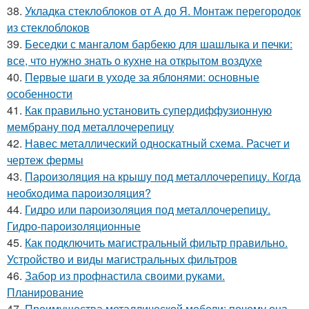
38.
Укладка стеклоблоков от А до Я. Монтаж перегородок
из стеклоблоков
39.
Беседки с мангалом барбекю для шашлыка и печки:
все, что нужно знать о кухне на открытом воздухе
40.
Первые шаги в уходе за яблонями: основные
особенности
41.
Как правильно установить супердиффузионную
мембрану под металлочерепицу
42.
Навес металлический односкатный схема. Расчет и
чертеж фермы
43.
Пароизоляция на крышу под металлочерепицу. Когда
необходима пароизоляция?
44.
Гидро или пароизоляция под металлочерепицу.
Гидро-пароизоляционные
45.
Как подключить магистральный фильтр правильно.
Устройство и виды магистральных фильтров
46.
Забор из профнастила своими руками.
Планирование
47.
Преимущества металлической мебели: почему она