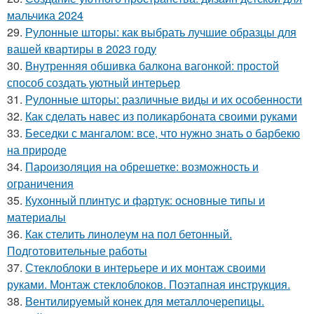
мальчика 2024
29.
Рулонные шторы: как выбрать лучшие образцы для
вашей квартиры в 2023 году
30.
Внутренняя обшивка балкона вагонкой: простой
способ создать уютный интерьер
31.
Рулонные шторы: различные виды и их особенности
32.
Как сделать навес из поликарбоната своими руками
33.
Беседки с мангалом: все, что нужно знать о барбекю
на природе
34.
Пароизоляция на обрешетке: возможность и
ограничения
35.
Кухонный плинтус и фартук: основные типы и
материалы
36.
Как стелить линолеум на пол бетонный.
Подготовительные работы
37.
Стеклоблоки в интерьере и их монтаж своими
руками. Монтаж стеклоблоков. Поэтапная инструкция.
38.
Вентилируемый конек для металлочерепицы.