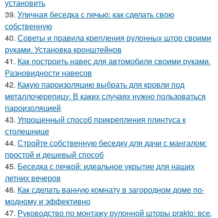
установить
39.
Уличная беседка с печью: как сделать свою
собственную
40.
Советы и правила крепления рулонных штор своими
руками. Установка кронштейнов
41.
Как построить навес для автомобиля своими руками.
Разновидности навесов
42.
Какую пароизоляцию выбрать для кровли под
металлочерепицу. В каких случаях нужно пользоваться
пароизоляцией
43.
Упрощенный способ прикрепления плинтуса к
столешнице
44.
Стройте собственную беседку для дачи с мангалом:
простой и дешевый способ
45.
Беседка с печкой: идеальное укрытие для наших
летних вечеров
46.
Как сделать ванную комнату в загородном доме по-
модному и эффективно
47.
Руководство по монтажу рулонной шторы prakto: все,