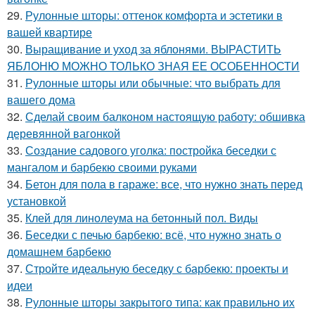
29.
Рулонные шторы: оттенок комфорта и эстетики в
вашей квартире
30.
Выращивание и уход за яблонями. ВЫРАСТИТЬ
ЯБЛОНЮ МОЖНО ТОЛЬКО ЗНАЯ ЕЕ ОСОБЕННОСТИ
31.
Рулонные шторы или обычные: что выбрать для
вашего дома
32.
Сделай своим балконом настоящую работу: обшивка
деревянной вагонкой
33.
Создание садового уголка: постройка беседки с
мангалом и барбекю своими руками
34.
Бетон для пола в гараже: все, что нужно знать перед
установкой
35.
Клей для линолеума на бетонный пол. Виды
36.
Беседки с печью барбекю: всё, что нужно знать о
домашнем барбекю
37.
Стройте идеальную беседку с барбекю: проекты и
идеи
38.
Рулонные шторы закрытого типа: как правильно их