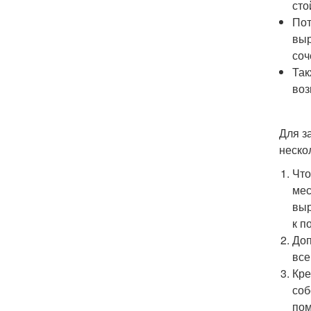
сто
Пот
выр
соч
Так
воз
Для з
неско
Что
мес
выр
к п
Доп
все
Кре
соб
пом