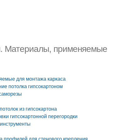
ен. Материалы, применяемые
няемые для монтажа каркаса
ние потолка гипсокартоном
 саморезы
 потолок из гипсокартона
овки гипсокартонной перегородки
 инструменты
ва профилей для стенового крепления