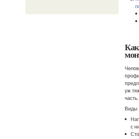
г
Как
мон
Челов
профи
предл
уж тя
часть.
Виды 
Нап
с н
Сто