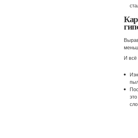
ста
Кар
гип
Вырав
меньш
И всё
Изн
пыл
Пос
это
сло