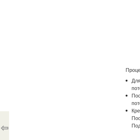
Проце
Для
пот
Пос
пот
Кре
Пос
⇦
Под