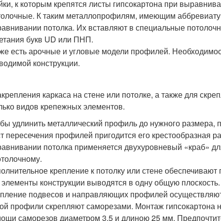
йки, к которым крепятся листы гипсокартона при выравнива
олочные. К таким металлопрофилям, имеющим аббревиатур
авнивании потолка. Их вставляют в специальные потоло
етания букв UD или ПНП.
же есть арочные и угловые модели профилей. Необходимос
водимой конструкции.
акрепления каркаса на стене или потолке, а также для скр
лько видов крепежных элементов.
бы удлинить металлический профиль до нужного размера, п
т пересечения профилей пригодится его крестообразная р
авнивании потолка применяется двухуровневый «краб» д
отолочному.
олнительное крепление к потолку или стене обеспечивают
 элементы конструкции выводятся в одну общую плоскость.
пление подвесов и направляющих профилей осуществляют
ой профили скрепляют саморезами. Монтаж гипсокартона 
ощи саморезов диаметром 3,5 и длиною 25 мм. Предпочтит