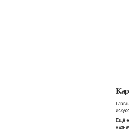
Кар
Главн
искус
Ещё е
назна