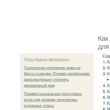
Как
для
Сод
Популярные материалы
К
К
Технологии утепления дома из
К
бруса снаружи. Почему необходимо
дополнительно утеплить
К
деревянный дом
К
Профессиональная подготовка
М
пола для укладки линолеума:
К
основные этапы
М