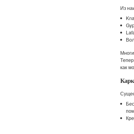
Из на
Kna
Gyp
Laf
Во
Многи
Тепер
как м
Карк
Сущес
Бес
пом
Кре