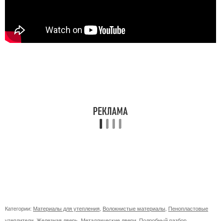
Категории:
Материалы для утепления
,
Волокнистые материалы
,
Пенопластовые
утеплители
,
Железная дверь
,
Металлические двери
,
Подробный разбор
,