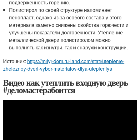
подверженность горению.
Полистирол по своей структуре напоминает
пенопласт, однако из-за особого состава у этого
материала заметно снижены свойства горючести и
улучшены показатели долговечности. Утепление
металлической двери полистиролом можно
выполнять как изнутри, так и снаружи конструкции.
Источник:
https://milyj-dom.ru-land.com/stati/uteplenie-
zheleznoy-dveri-vybor-materialov-dlya-utepleniya
Видео как утеплить входную дверь
#деломастерабоится