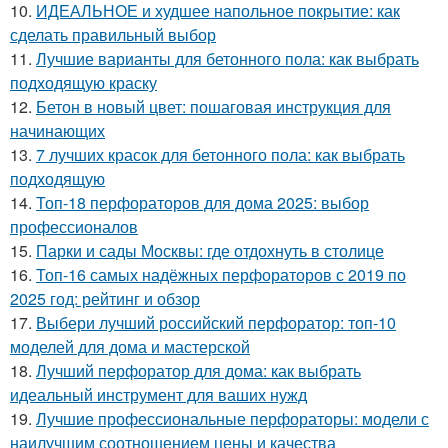
10.
ИДЕАЛЬНОЕ и худшее напольное покрытие: как
сделать правильный выбор
11.
Лучшие варианты для бетонного пола: как выбрать
подходящую краску
12.
Бетон в новый цвет: пошаговая инструкция для
начинающих
13.
7 лучших красок для бетонного пола: как выбрать
подходящую
14.
Топ-18 перфораторов для дома 2025: выбор
профессионалов
15.
Парки и сады Москвы: где отдохнуть в столице
16.
Топ-16 самых надёжных перфораторов с 2019 по
2025 год: рейтинг и обзор
17.
Выбери лучший российский перфоратор: топ-10
моделей для дома и мастерской
18.
Лучший перфоратор для дома: как выбрать
идеальный инструмент для ваших нужд
19.
Лучшие профессиональные перфораторы: модели с
наилучшим соотношением цены и качества