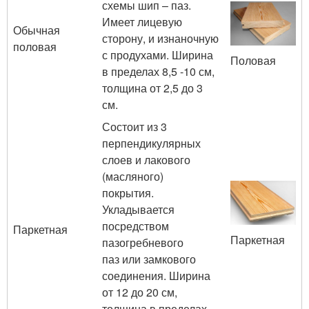
схемы шип – паз.
Имеет лицевую
Обычная
сторону, и изнаночную
половая
с продухами. Ширина
Половая
в пределах 8,5 -10 см,
толщина от 2,5 до 3
см.
Состоит из 3
перпендикулярных
слоев и лакового
(масляного)
покрытия.
Укладывается
посредством
Паркетная
Паркетная
пазогребневого
паз или замкового
соединения. Ширина
от 12 до 20 см,
толщина в пределах