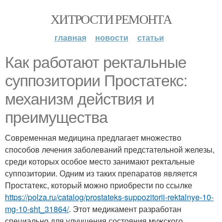
ХИТРОСТИ РЕМОНТА
главная
новости
статьи
Как работают ректальные
суппозитории Простатекс:
механизм действия и
преимущества
Современная медицина предлагает множество
способов лечения заболеваний предстательной железы,
среди которых особое место занимают ректальные
суппозитории. Одним из таких препаратов является
Простатекс, который можно приобрести по ссылке
https://polza.ru/catalog/prostateks-suppozitorii-rektalnye-10-
mg-10-sht_31864/
. Этот медикамент разработан
специально для улучшения состояния мужского