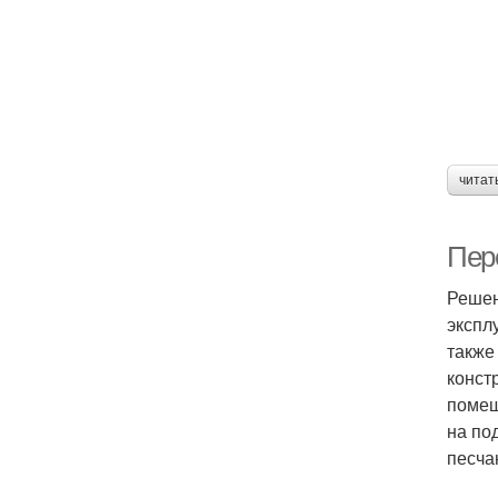
читат
Пер
Решен
экспл
также
конст
помещ
на по
песча