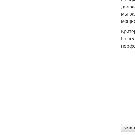
долбл
мы ра
мощно
Крите
Перед
перфо
читат