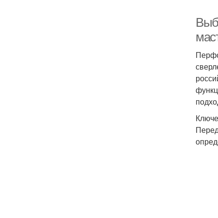
Выб
мас
Перфо
сверл
росси
функц
подхо
Ключе
Перед
опред