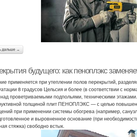
ь дальше →
екрытия будущего: как пеноплэкс заменя
ие применяется при утеплении полов перекрытий, раздел
уатации 8 градусов Цельсия и более (в соответствии с нор
 над проветриваемыми подпольями, техническими этажами
руктивной толщиной плит ПЕНОПЛЭКС — с целью повышени
ений при применении системы обогрева (например, сану
дготовленное и выровненное основание (при необходимос
ная стяжка) свободно встык.