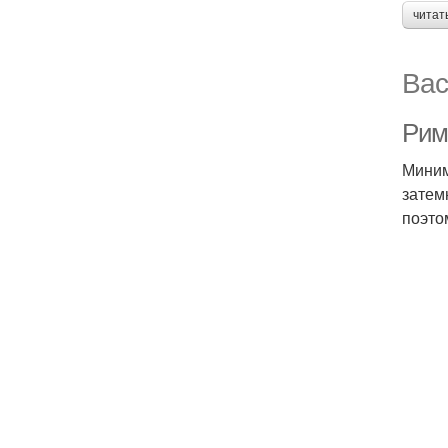
читат
Вас
Рим
Миним
затем
поэто