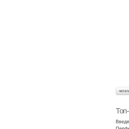
читат
Топ
Введ
Перфо