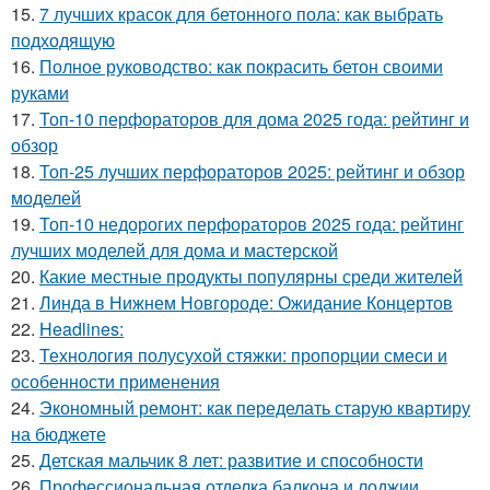
15.
7 лучших красок для бетонного пола: как выбрать
подходящую
16.
Полное руководство: как покрасить бетон своими
руками
17.
Топ-10 перфораторов для дома 2025 года: рейтинг и
обзор
18.
Топ-25 лучших перфораторов 2025: рейтинг и обзор
моделей
19.
Топ-10 недорогих перфораторов 2025 года: рейтинг
лучших моделей для дома и мастерской
20.
Какие местные продукты популярны среди жителей
21.
Линда в Нижнем Новгороде: Ожидание Концертов
22.
Headlines:
23.
Технология полусухой стяжки: пропорции смеси и
особенности применения
24.
Экономный ремонт: как переделать старую квартиру
на бюджете
25.
Детская мальчик 8 лет: развитие и способности
26.
Профессиональная отделка балкона и лоджии