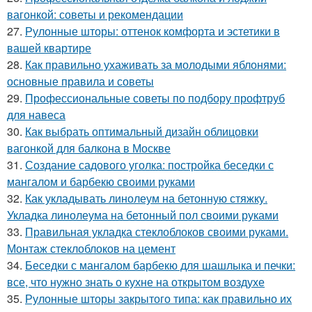
вагонкой: советы и рекомендации
27.
Рулонные шторы: оттенок комфорта и эстетики в
вашей квартире
28.
Как правильно ухаживать за молодыми яблонями:
основные правила и советы
29.
Профессиональные советы по подбору профтруб
для навеса
30.
Как выбрать оптимальный дизайн облицовки
вагонкой для балкона в Москве
31.
Создание садового уголка: постройка беседки с
мангалом и барбекю своими руками
32.
Как укладывать линолеум на бетонную стяжку.
Укладка линолеума на бетонный пол своими руками
33.
Правильная укладка стеклоблоков своими руками.
Монтаж стеклоблоков на цемент
34.
Беседки с мангалом барбекю для шашлыка и печки:
все, что нужно знать о кухне на открытом воздухе
35.
Рулонные шторы закрытого типа: как правильно их