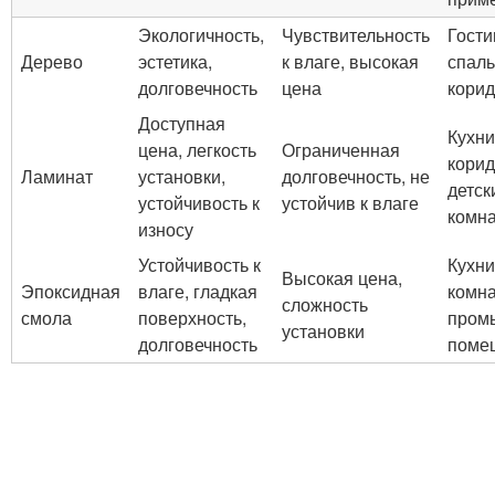
Экологичность,
Чувствительность
Гости
Дерево
эстетика,
к влаге, высокая
спаль
долговечность
цена
кори
Доступная
Кухни
цена, легкость
Ограниченная
корид
Ламинат
установки,
долговечность, не
детск
устойчивость к
устойчив к влаге
комн
износу
Устойчивость к
Кухни
Высокая цена,
Эпоксидная
влаге, гладкая
комна
сложность
смола
поверхность,
пром
установки
долговечность
поме