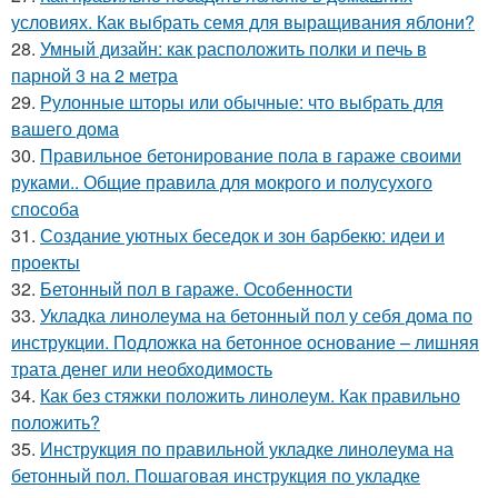
условиях. Как выбрать семя для выращивания яблони?
28.
Умный дизайн: как расположить полки и печь в
парной 3 на 2 метра
29.
Рулонные шторы или обычные: что выбрать для
вашего дома
30.
Правильное бетонирование пола в гараже своими
руками.. Общие правила для мокрого и полусухого
способа
31.
Создание уютных беседок и зон барбекю: идеи и
проекты
32.
Бетонный пол в гараже. Особенности
33.
Укладка линолеума на бетонный пол у себя дома по
инструкции. Подложка на бетонное основание – лишняя
трата денег или необходимость
34.
Как без стяжки положить линолеум. Как правильно
положить?
35.
Инструкция по правильной укладке линолеума на
бетонный пол. Пошаговая инструкция по укладке