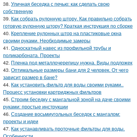
38.
Уличная беседка с печью: как сделать свою
собственную
39.
Как собрать рулонную штору. Как правильно собрать
готовую рулонную штору? Краткая инструкция по сборке
40.
Крепление рулонных штор на пластиковые окна
своими руками. Необходимые замеры
41.
Односкатный навес из профильной трубы и
поликарбоната. Проекты
42.
Пленка под металлочерепицу нужна. Виды подложек
43.
Оптимальные размеры бани для 2 человек. От чего
зависит размер в бане?
44.
Как установить фильтр для воды своими руками..
Процесс установки картриджных фильтров
45.
Строим беседку с мангальной зоной на даче своими
руками: простые инструкции
46.
Создание восьмиугольных беседок с мангалом:
проекты и идеи
47.
Как устанавливать проточные фильтры для воды.
Особенности