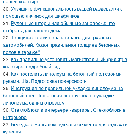
вашей квартире
30.
Улучшите функциональность вашей раздевалки с
помощью личинок для шкафчиков
31.
Рулонные шторы или обычные занавески: что
выбрать для вашего дома
32.
Толщина стяжки пола в гараже для грузовых
автомобилей. Какая правильная толщина бетонных
полов в гараже?
33.
Как правильно установить магистральный фильтр в
квартире: подробный гид
34.
Как постелить линолеум на бетонный пол своими
руками. Ша. Подготовка поверхности
35.
Инструкция по правильной укладке линолеума на
бетонный пол. Пошаговая инструкция по укладке
линолеума одним отрезком
36.
Стеклоблоки в интерьере квартиры. Стеклоблоки в
интерьере
37.
Беседка с мангалом: идеальное место для отдыха и
курения