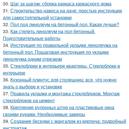
30.
Шаг за шагом: сборка каркаса каркасного дома
31.
Строительство навеса на даче: простые инструкции
для самостоятельной установки
32.
Пол под линолеум на бетонный пол. Какая лучше?
33.
Как стелить линолеум на пол бетонный.
Подготовительные работы
34.
Инструкция по правильной укладке линолеума на
бетонный пол. Пошаговая инструкция по укладке
линолеума одним отрезком
35.
Стеклоблоки в интерьере квартиры. Стеклоблоки в
интерьере
36.
Кухонный плинтус для столешниц: все, что нужно
знать о выборе и установке
37.
Правила укладки и монтажа стеклоблоков. Монтаж
стеклоблоков на цемент
38.
Крепление рулонных штор на пластиковые окна
своими руками. Необходимые замеры
39.
Создание беседки с мангалом из кирпича: подробный
инструктаж