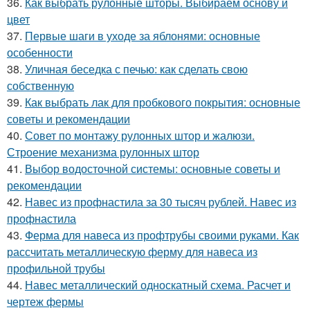
36.
Как выбрать рулонные шторы. Выбираем основу и
цвет
37.
Первые шаги в уходе за яблонями: основные
особенности
38.
Уличная беседка с печью: как сделать свою
собственную
39.
Как выбрать лак для пробкового покрытия: основные
советы и рекомендации
40.
Совет по монтажу рулонных штор и жалюзи.
Строение механизма рулонных штор
41.
Выбор водосточной системы: основные советы и
рекомендации
42.
Навес из профнастила за 30 тысяч рублей. Навес из
профнастила
43.
Ферма для навеса из профтрубы своими руками. Как
рассчитать металлическую ферму для навеса из
профильной трубы
44.
Навес металлический односкатный схема. Расчет и
чертеж фермы