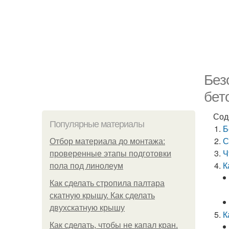
Без
бет
Сод
Популярные материалы
Б
С
Отбор материала до монтажа:
Ч
проверенные этапы подготовки
К
пола под линолеум
Как сделать стропила палтара
скатную крышу. Как сделать
двухскатную крышу
К
Как сделать, чтобы не капал кран.