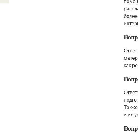
помещ
рассл
более
интер
Вопро
Ответ
матер
как р
Вопр
Ответ
подго
Также
и их 
Вопр