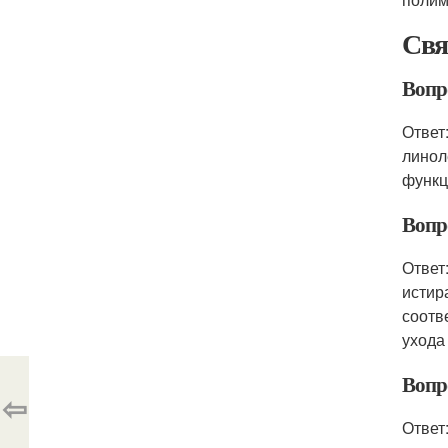
Свя
Вопр
Ответ
линол
функц
Вопр
Ответ
истир
соотв
ухода
Вопр
⇦
Ответ