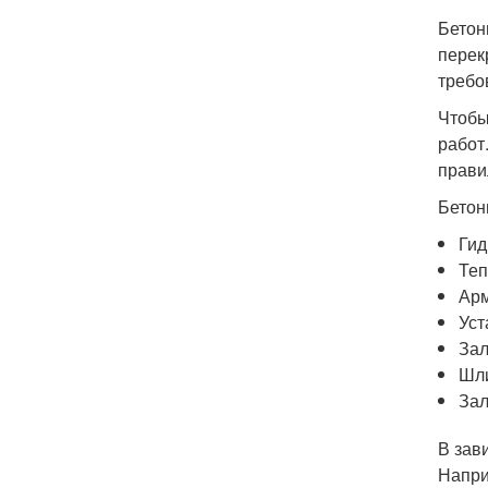
Бетон
перек
требо
Чтобы
работ
прави
Бетон
Гид
Теп
Арм
Уст
Зал
Шли
Зал
В зав
Напри