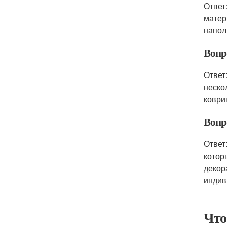
Ответ
матер
напол
Вопро
Ответ
неско
коври
Вопро
Ответ
котор
декор
индив
Что