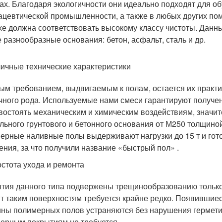
ах. Благодаря экологичности они идеально подходят для о
цевтической промышленности, а также в любых других пом
хе должна соответствовать высокому классу чистоты. Дан
 разнообразные основания: бетон, асфальт, сталь и др.
ичные технические характеристики
ым требованием, выдвигаемым к полам, остается их практи
чного рода. Используемые нами смеси гарантируют получе
востоять механическим и химическим воздействиям, значи
льного грунтового и бетонного основания от М250 толщиной
ерные наливные полы выдерживают нагрузки до 15 т и готов
ения, за что получили название «быстрый пол» .
стота ухода и ремонта
тия данного типа подвержены трещинообразованию только 
т таким поверхностям требуется крайне редко. Появившиес
ны полимерных полов устраняются без нарушения гермети
ерным покрытиям не требуется.