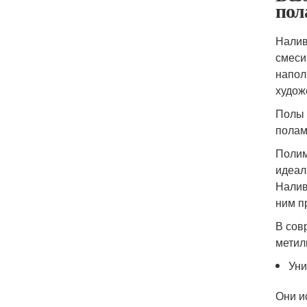
пол
Налив
смеси
напол
худож
Полы 
полам
Полим
идеал
Налив
ним п
В сов
метил
Уни
Они и