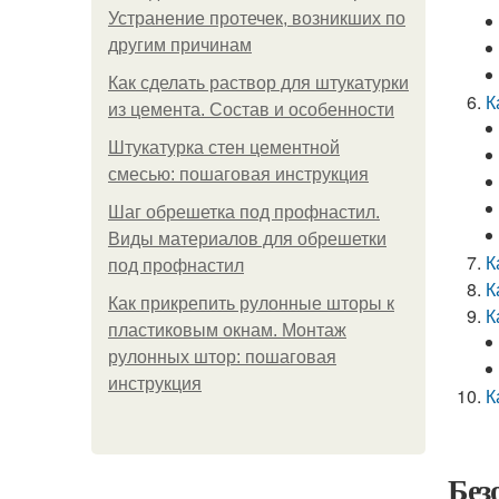
Устранение протечек, возникших по
другим причинам
Как сделать раствор для штукатурки
К
из цемента. Состав и особенности
Штукатурка стен цементной
смесью: пошаговая инструкция
Шаг обрешетка под профнастил.
Виды материалов для обрешетки
К
под профнастил
К
Как прикрепить рулонные шторы к
К
пластиковым окнам. Монтаж
рулонных штор: пошаговая
инструкция
К
Без