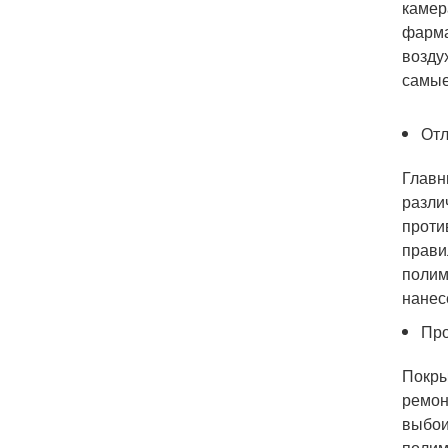
камер
фарма
возду
самые
Отл
Главн
разли
проти
прави
полим
нанес
Про
Покры
ремон
выбои
полим