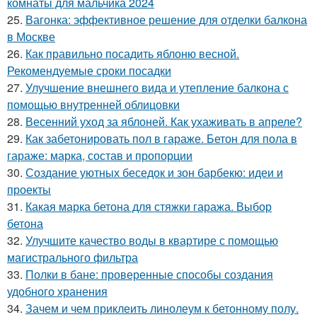
комнаты для мальчика 2024
25.
Вагонка: эффективное решение для отделки балкона
в Москве
26.
Как правильно посадить яблоню весной.
Рекомендуемые сроки посадки
27.
Улучшение внешнего вида и утепление балкона с
помощью внутренней облицовки
28.
Весенний уход за яблоней. Как ухаживать в апреле?
29.
Как забетонировать пол в гараже. Бетон для пола в
гараже: марка, состав и пропорции
30.
Создание уютных беседок и зон барбекю: идеи и
проекты
31.
Какая марка бетона для стяжки гаража. Выбор
бетона
32.
Улучшите качество воды в квартире с помощью
магистрального фильтра
33.
Полки в бане: проверенные способы создания
удобного хранения
34.
Зачем и чем приклеить линолеум к бетонному полу.