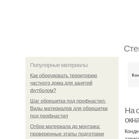
Сте
Популярные материалы
Ко
Как оборудовать территорию
частного дома для занятий
футболом?
Шаг обрешетка под профнастил.
Виды материалов для обрешетки
На 
под профнастил
окн
Отбор материала до монтажа:
Конде
проверенные этапы подготовки
завис