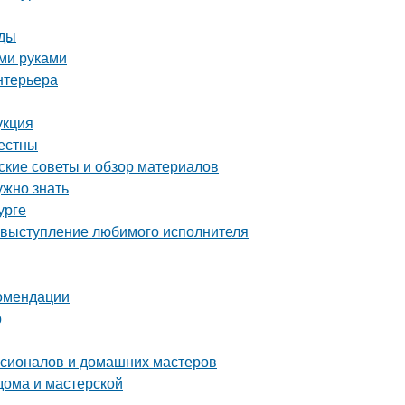
иды
ими руками
нтерьера
укция
вестны
ские советы и обзор материалов
ужно знать
урге
 выступление любимого исполнителя
комендации
р
ссионалов и домашних мастеров
дома и мастерской
а