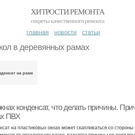
ХИТРОСТИ РЕМОНТА
секреты качественного ремонта
главная
новости
статьи
кол в деревянных рамах
нденсат на раме
окнах конденсат, что делать причины. Пр
ах ПВХ
нсат на пластиковых окнах может скапливаться со стороны 
имости от локализации влаги, разнятся причины ее появле