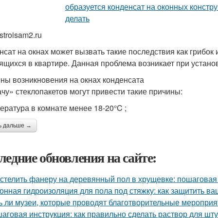
stroisam2.ru
нсат на окнах может вызвать такие последствия как грибок 
ящихся в квартире. Данная проблема возникает при установ
ны возникновения на окнах конденсата
ачу» стеклопакетов могут привести такие причины:
пература в комнате менее 18-20°C ;
ь дальше →
ледние обновления на сайте:
 стелить фанеру на деревянный пол в хрущевке: пошаговая
онная гидроизоляция для пола под стяжку: как защитить ва
ь ли музеи, которые проводят благотворительные мероприя
аговая инструкция: как правильно сделать раствор для шту