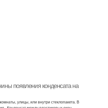
ичины появления конденсата на
комнаты, улицы, или внутри стеклопакета. В
ния. Конденсат между пластиковых окон