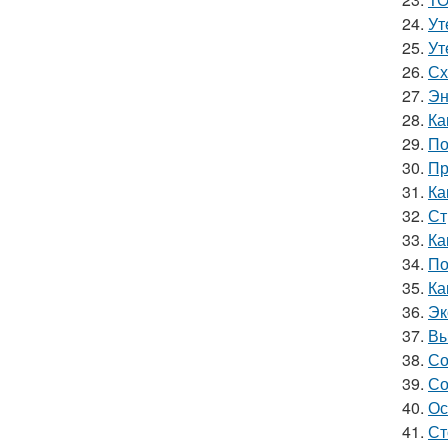
24.
Ут
25.
Ут
26.
Сх
27.
Эн
28.
Ка
29.
По
30.
Пр
31.
Ка
32.
Ст
33.
Ка
34.
По
35.
Ка
36.
Эк
37.
Вы
38.
Со
39.
Со
40.
Ос
41.
Ст