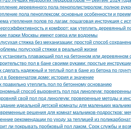
епление деревянного пола пенополистиролом: полное руко
епление пола пеноплексом: основные особенности и преи
ема утепления полов по лагам: пошаговая инструкция с
ергоэффективность и комфорт: как утеплить деревянный п
кие парки Москвы имеют озера или водоемы
лусухая стяжка без механизации: простой способ сохранен
облемы полусухой стяжки в реальной жизни
к установить плавающий пол на бетонном или деревянном 
роительство пол в бане своими руками: простые инструкции
к сделать надежный и теплый пол в бане из бетона по грунт
л в бревенчатом доме: история и значение
к правильно утеплить пол по бетонному основанию
ономный способ выровнять пол под линолеум: проверенны
ровняй свой пол под линолеум: проверенные методы и ин
здание идеальной детской комнаты для маленьких мальчик
временные решения для комнат мальчиков-подростков: ме
енние рекомендации по уходу за теплицей из поликарбонат
оит ли покрывать пробковый пол лаком. Срок службы и в