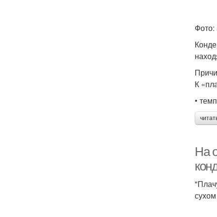
Фото: 
Конде
наход
Причи
К «пл
• тем
читат
На о
конд
"Плач
сухом