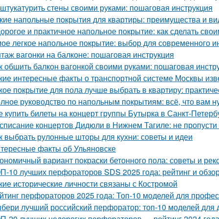
 штукатурить стены своими руками: пошаговая инструкция
кие напольные покрытия для квартиры: преимущества и в
орогое и практичное напольное покрытие: как сделать сво
ое легкое напольное покрытие: выбор для современного и
таж вагонки на балконе: пошаговая инструкция
к обшить балкон вагонкой своими руками: пошаговая инстр
кие интересные факты о транспортной системе Москвы из
кое покрытие для пола лучше выбрать в квартиру: практиче
лное руководство по напольным покрытиям: всё, что вам н
е купить билеты на концерт группы Бутырка в Санкт-Петерб
списание концертов Дидюли в Нижнем Тагиле: не пропусти
к выбрать рулонные шторы для кухни: советы и идеи
тересные факты об Ульяновске
ономичный вариант покраски бетонного пола: советы и ре
П-10 лучших перфораторов SDS 2025 года: рейтинг и обзо
кие исторические личности связаны с Костромой
йтинг перфораторов 2025 года: Топ-10 моделей для профе
бери лучший российский перфоратор: топ-10 моделей для 
П-20 лучших недорогих перфораторов — рейтинг 2024 год