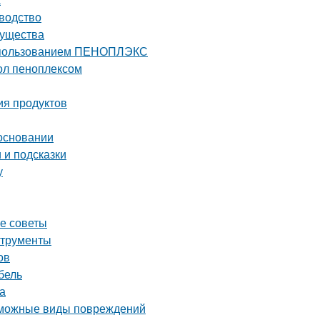
водство
мущества
 использованием ПЕНОПЛЭКС
ол пеноплексом
ия продуктов
основании
 и подсказки
у
е советы
струменты
ов
бель
а
озможные виды повреждений