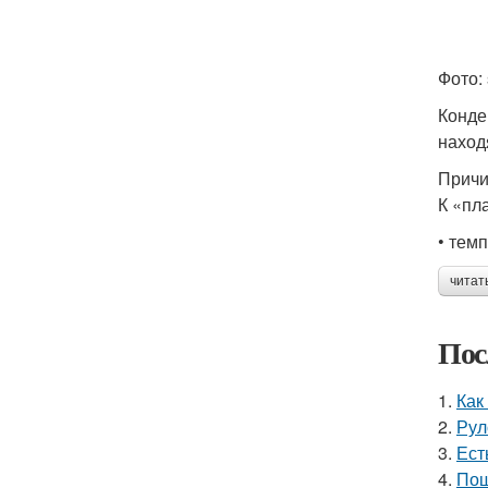
Фото: 
Конде
наход
Причи
К «пл
• тем
читат
Пос
1.
Как
2.
Рул
3.
Ест
4.
Пош