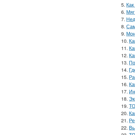
5.
Как
6.
Мяг
7.
Нед
8.
Сам
9.
Мон
10.
Ка
11.
Ка
12.
Ка
13.
По
14.
Гд
15.
Ра
16.
Ка
17.
Ин
18.
Эк
19.
ТО
20.
Ка
21.
Ре
22.
Вы
23.
ТО