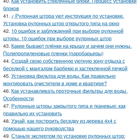
40.
Как установить стеклянные блоки. Процесс установки
блоков
41.
< Рулонная штора уют инструкция по установке.
Установка рулонных штор открытого типа на окно
42.
10 ошибок и заблуждений при выборе рулонной
шторы. 10 ошибок при выборе рулонных штор
43.
Какие бывают плёнки на крышу и зачем они нужны.
Полипропиленовые пленки (паробарьеры)
44.
Создай свою собственную уютную зону отдыха с
беседкой с мангалом барбекю и застекленной печкой
45.
Установка фильтра для воды. Как правильно
монтировать очистители в доме и квартире?
46.
Как устанавливать проточные фильтры для воды.
Особенности
47.
Рулонные шторы закрытого типа и тканевые: как
правильно их установить
48.
Узнай, как построить беседку из дерева 4х4 с
помощью нашего руководства
49.
Станьте экспертом по установке рулонных штор: