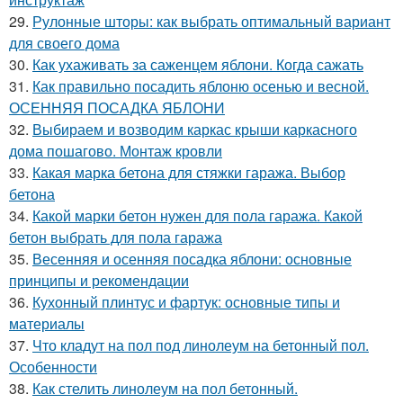
29.
Рулонные шторы: как выбрать оптимальный вариант
для своего дома
30.
Как ухаживать за саженцем яблони. Когда сажать
31.
Как правильно посадить яблоню осенью и весной.
ОСЕННЯЯ ПОСАДКА ЯБЛОНИ
32.
Выбираем и возводим каркас крыши каркасного
дома пошагово. Монтаж кровли
33.
Какая марка бетона для стяжки гаража. Выбор
бетона
34.
Какой марки бетон нужен для пола гаража. Какой
бетон выбрать для пола гаража
35.
Весенняя и осенняя посадка яблони: основные
принципы и рекомендации
36.
Кухонный плинтус и фартук: основные типы и
материалы
37.
Что кладут на пол под линолеум на бетонный пол.
Особенности
38.
Как стелить линолеум на пол бетонный.