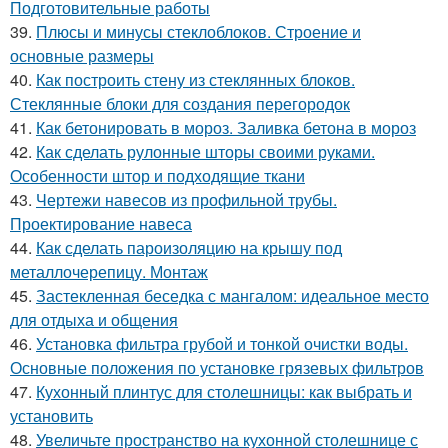
Подготовительные работы
39.
Плюсы и минусы стеклоблоков. Строение и
основные размеры
40.
Как построить стену из стеклянных блоков.
Стеклянные блоки для создания перегородок
41.
Как бетонировать в мороз. Заливка бетона в мороз
42.
Как сделать рулонные шторы своими руками.
Особенности штор и подходящие ткани
43.
Чертежи навесов из профильной трубы.
Проектирование навеса
44.
Как сделать пароизоляцию на крышу под
металлочерепицу. Монтаж
45.
Застекленная беседка с мангалом: идеальное место
для отдыха и общения
46.
Установка фильтра грубой и тонкой очистки воды.
Основные положения по установке грязевых фильтров
47.
Кухонный плинтус для столешницы: как выбрать и
установить
48.
Увеличьте пространство на кухонной столешнице с