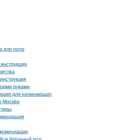
а для пола
 инструкция
щества
 инструкция
воими руками
укция для начинающих
в Москве
ртиры
комендации
екомендации
ийся бетонный пол