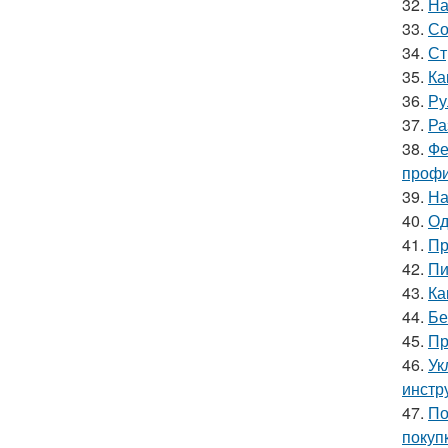
32.
На
33.
Со
34.
Ст
35.
Ка
36.
Ру
37.
Ра
38.
Фе
профи
39.
На
40.
Од
41.
Пр
42.
Пи
43.
Ка
44.
Бе
45.
Пр
46.
Ук
инстр
47.
По
покуп