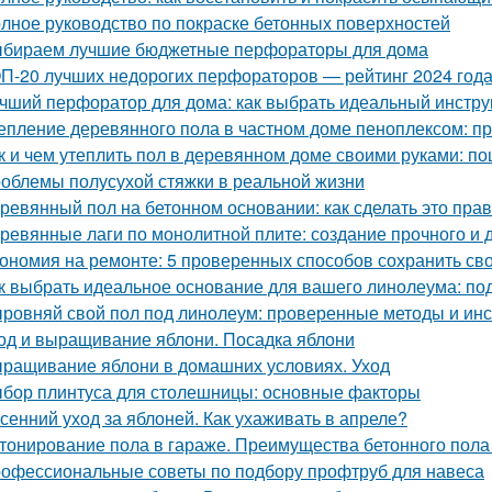
лное руководство по покраске бетонных поверхностей
бираем лучшие бюджетные перфораторы для дома
П-20 лучших недорогих перфораторов — рейтинг 2024 год
чший перфоратор для дома: как выбрать идеальный инстру
епление деревянного пола в частном доме пеноплексом: п
к и чем утеплить пол в деревянном доме своими руками: п
облемы полусухой стяжки в реальной жизни
ревянный пол на бетонном основании: как сделать это пра
ревянные лаги по монолитной плите: создание прочного и 
ономия на ремонте: 5 проверенных способов сохранить сво
к выбрать идеальное основание для вашего линолеума: под
ровняй свой пол под линолеум: проверенные методы и ин
од и выращивание яблони. Посадка яблони
ращивание яблони в домашних условиях. Уход
бор плинтуса для столешницы: основные факторы
сенний уход за яблоней. Как ухаживать в апреле?
тонирование пола в гараже. Преимущества бетонного пола
офессиональные советы по подбору профтруб для навеса