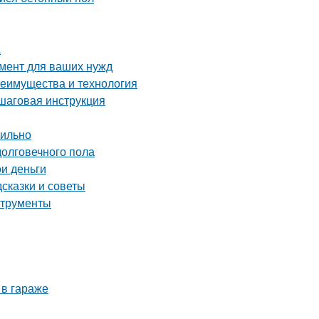
а
мент для ваших нужд
реимущества и технология
ошаговая инструкция
вильно
долговечного пола
и деньги
сказки и советы
струменты
 в гараже