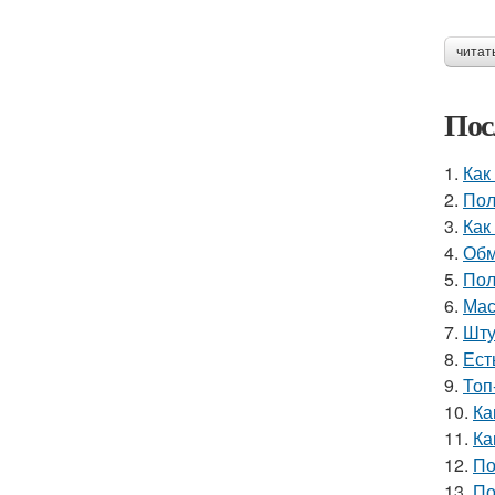
читат
Пос
1.
Как
2.
Пол
3.
Как
4.
Обм
5.
Пол
6.
Мас
7.
Шту
8.
Ест
9.
Топ
10.
Ка
11.
Ка
12.
По
13.
По