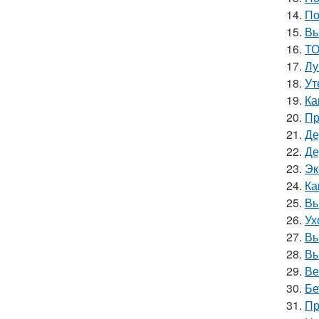
14.
По
15.
Вы
16.
ТО
17.
Лу
18.
Ут
19.
Ка
20.
Пр
21.
Де
22.
Де
23.
Эк
24.
Ка
25.
Вы
26.
Ух
27.
Вы
28.
Вы
29.
Ве
30.
Бе
31.
Пр