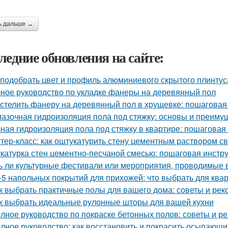
ь дальше →
ледние обновления на сайте:
 подобрать цвет и профиль алюминиевого скрытого плинтус
ное руководство по укладке фанеры на деревянный пол
 стелить фанеру на деревянный пол в хрущевке: пошаговая
азочная гидроизоляция пола под стяжку: основы и преиму
ная гидроизоляция пола под стяжку в квартире: пошаговая
тер-класс: как оштукатурить стену цементным раствором с
катурка стен цементно-песчаной смесью: пошаговая инстр
ь ли культурные фестивали или мероприятия, проводимые 
-5 напольных покрытий для прихожей: что выбрать для ква
к выбрать практичные полы для вашего дома: советы и ре
к выбрать идеальные рулонные шторы для вашей кухни
лное руководство по покраске бетонных полов: советы и р
лное руководство: как восстановить и покрасить осыпающ