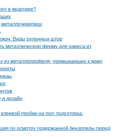
онт в квартире?
ающих
 металлочерепицу
ь
окон. Виды рулонных штор
ть металлическую ферму для навеса из
ах из металлопрофиля, примыкающих к дому
роекты
шницы
рог
онтаж
у и дизайн
клеевой пробки на пол: подготовка,
кция по осмотру подержанной бензопилы перед