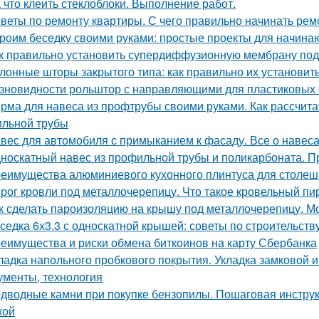
 что клеить стеклоблоки. Выполнение работ.
веты по ремонту квартиры. С чего правильно начинать рем
роим беседку своими руками: простые проекты для начин
к правильно установить супердиффузионную мембрану под
лонные шторы закрытого типа: как правильно их установит
зновидности рольштор с направляющими для пластиковых 
рма для навеса из профтрубы своими руками. Как рассчита
льной трубы
вес для автомобиля с примыканием к фасаду. Все о навес
носкатный навес из профильной трубы и поликарбоната. П
еимущества алюминиевого кухонного плинтуса для столе
рог кровли под металлочерепицу. Что такое кровельный пи
к сделать пароизоляцию на крышу под металлочерепицу. М
седка 6х3.3 с односкатной крышей: советы по строительств
еимущества и риски обмена биткоинов на карту Сбербанка
ладка напольного пробкового покрытия. Укладка замковой и 
ументы, технология
дводные камни при покупке бензопилы. Пошаговая инстру
кой