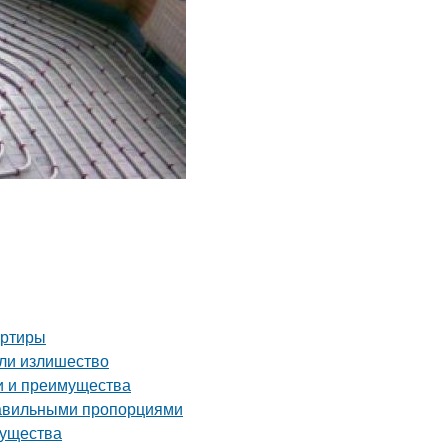
артиры
или излишество
и и преимущества
правильными пропорциями
мущества