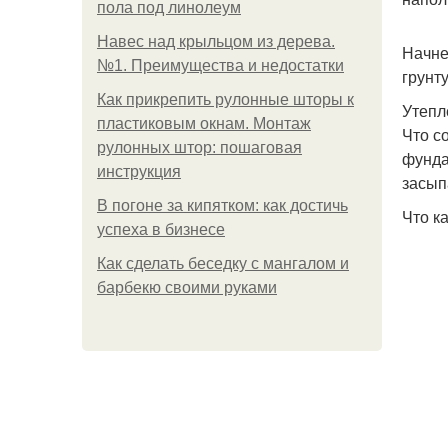
пола под линолеум
Навес над крыльцом из дерева.
Начне
№1. Преимущества и недостатки
грунт
Как прикрепить рулонные шторы к
Утепл
пластиковым окнам. Монтаж
Что с
рулонных штор: пошаговая
фунда
инструкция
засып
В погоне за кипятком: как достичь
Что к
успеха в бизнесе
Как сделать беседку с мангалом и
барбекю своими руками