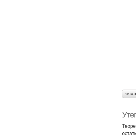
читат
Уте
Теоре
остат