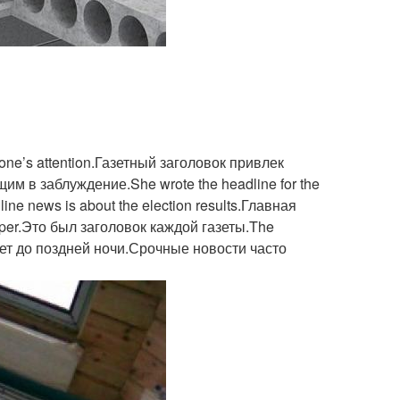
e’s attention.Газетный заголовок привлек
м в заблуждение.She wrote the headline for the
e news is about the election results.Главная
aper.Это был заголовок каждой газеты.The
отает до поздней ночи.Срочные новости часто