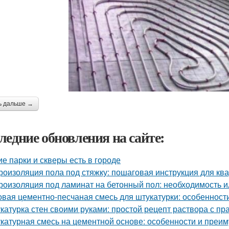
ь дальше →
ледние обновления на сайте:
ие парки и скверы есть в городе
роизоляция пола под стяжку: пошаговая инструкция для кв
роизоляция под ламинат на бетонный пол: необходимость 
овая цементно-песчаная смесь для штукатурки: особенност
катурка стен своими руками: простой рецепт раствора с 
катурная смесь на цементной основе: особенности и преи