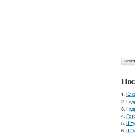
читат
Пос
1.
Как
2.
Гид
3.
Гид
4.
Гот
5.
Шту
6.
Шту