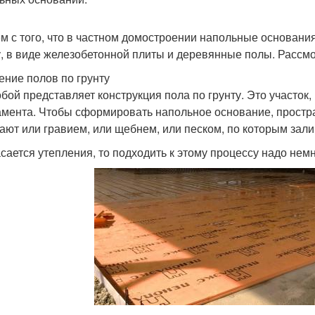
м с того, что в частном домостроении напольные основани
у, в виде железобетонной плиты и деревянные полы. Рассм
ение полов по грунту
обой представляет конструкция пола по грунту. Это участо
мента. Чтобы сформировать напольное основание, прост
ают или гравием, или щебнем, или песком, по которым зал
асается утепления, то подходить к этому процессу надо немн