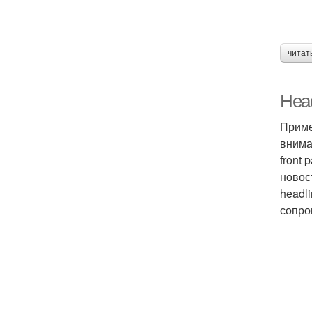
читат
Head
Приме
внима
front 
новос
headli
сопро