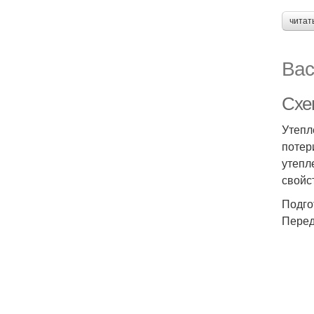
читат
Вас
Схе
Утепл
потер
утепл
свойс
Подго
Перед