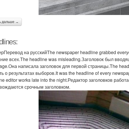
ь дальше →
lines:
рПеревод на русскийThe newspaper headline grabbed everyon
ние всех.The headline was misleading.Заголовок был вводящи
page.Она написала заголовок для первой страницы.The headlin
ть о результатах выборов.It was the headline of every newsp
ne editor works late into the night.Редактор заголовков раб
вождаются срочным заголовком.