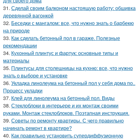
для своего дома
31.
Сделай своим балконом настоящую работу: обшивка
деревянной вагонкой
32.
Беседки с мангалом: все, что нужно знать о барбекю
на природе
33.
Как сделать бетонный пол в гараже. Полезные
рекомендации
34.
Кухонный плинтус и фартук: основные типы и
материалы
35.
Плинтусы для столешницы на кухню: все, что нужно
знать о выборе и установке
36.
Укладка линолеума на бетонный пол у себя дома по..
Процесс укладки
37.
Клей для линолеума на бетонный пол. Виды
38.
Стеклоблоки в интерьере и их монтаж своими
руками. Монтаж стеклоблоков. Поэтапная инструкция.
39.
Советы по ремонту квартиры. С чего правильно
начинать ремонт в квартире?
40.
Как правильно установить супердиффузионную