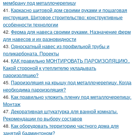
мембрану под металлочерепицу
41.
Каркасно щитовой дом своими руками и пошаговая
инструкция. Щитовое строительство: конструктивные
особенности технологии
42.
Ферма для навеса своими руками. Назначение ферм
для навесов и их разновидности
43.
Односкатный навес из профильной трубы и
поликарбоната. Проекты
44.
КАК правильно МОНТИРОВАТЬ ПАРОИЗОЛЯЦИЮ..
Какой стороной к утеплителю укладывать
пароизоляцию?
45.
Пароизоляция на крышу под металлочерепицу. Когда
необходима пароизоляция?
46.
Как правильно уложить пленку под металлочерепицу.
Монтаж
47.
Декоративная штукатурка для ванной комнаты.
Рекомендации по выбору составов
48.
Как оборудовать территорию частного дома для
занятий бадминтоном?