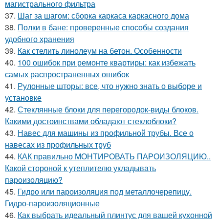
магистрального фильтра
37.
Шаг за шагом: сборка каркаса каркасного дома
38.
Полки в бане: проверенные способы создания
удобного хранения
39.
Как стелить линолеум на бетон. Особенности
40.
100 ошибок при ремонте квартиры: как избежать
самых распространенных ошибок
41.
Рулонные шторы: все, что нужно знать о выборе и
установке
42.
Стеклянные блоки для перегородок-виды блоков.
Какими достоинствами обладают стеклоблоки?
43.
Навес для машины из профильной трубы. Все о
навесах из профильных труб
44.
КАК правильно МОНТИРОВАТЬ ПАРОИЗОЛЯЦИЮ..
Какой стороной к утеплителю укладывать
пароизоляцию?
45.
Гидро или пароизоляция под металлочерепицу.
Гидро-пароизоляционные
46.
Как выбрать идеальный плинтус для вашей кухонной