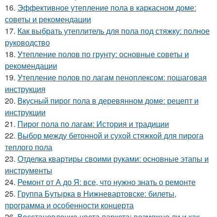
16.
Эффективное утепление пола в каркасном доме:
советы и рекомендации
17.
Как выбрать утеплитель для пола под стяжку: полное
руководство
18.
Утепление полов по грунту: основные советы и
рекомендации
19.
Утепление полов по лагам пеноплексом: пошаговая
инструкция
20.
Вкусный пирог пола в деревянном доме: рецепт и
инструкции
21.
Пирог пола по лагам: История и традиции
22.
Выбор между бетонной и сухой стяжкой для пирога
теплого пола
23.
Отделка квартиры своими руками: основные этапы и
инструменты
24.
Ремонт от А до Я: все, что нужно знать о ремонте
25.
Группа Бутырка в Нижневартовске: билеты,
программа и особенности концерта
26.
Восстановление цвета паркета: возможно ли и как