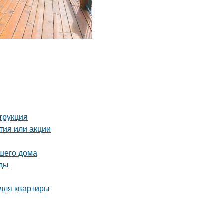
трукция
тия или акции
шего дома
иды
 для квартиры