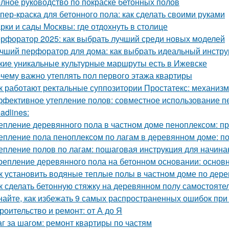
лное руководство по покраске бетонных полов
пер-краска для бетонного пола: как сделать своими руками
рки и сады Москвы: где отдохнуть в столице
рфоратор 2025: как выбрать лучший среди новых моделей
чший перфоратор для дома: как выбрать идеальный инстру
кие уникальные культурные маршруты есть в Ижевске
чему важно утеплять пол первого этажа квартиры
к работают ректальные суппозитории Простатекс: механиз
фективное утепление полов: совместное использование п
adlines:
епление деревянного пола в частном доме пеноплексом: п
епление пола пеноплексом по лагам в деревянном доме: п
епление полов по лагам: пошаговая инструкция для начин
репление деревянного пола на бетонном основании: осно
к установить водяные теплые полы в частном доме по дер
к сделать бетонную стяжку на деревянном полу самостояте
найте, как избежать 9 самых распространенных ошибок при
роительство и ремонт: от А до Я
г за шагом: ремонт квартиры по частям