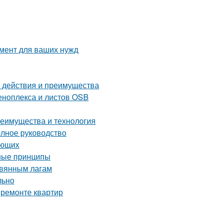
мент для ваших нужд
м действия и преимущества
еноплекса и листов OSB
реимущества и технология
олное руководство
ающих
вные принципы
евянным лагам
льно
 ремонте квартир