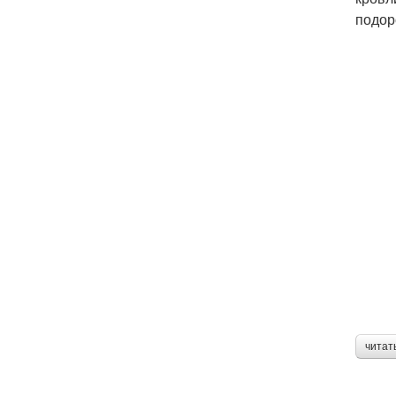
подор
читат