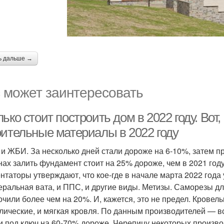
ь дальше →
 может заинтересовать
ько стоит построить дом в 2022 году. Вот
оительные материалы в 2022 году
 и ЖБИ. За несколько дней стали дороже на 6-10%, затем п
нах залить фундамент стоит на 25% дороже, чем в 2021 год
нтаторы утверждают, что кое-где в начале марта 2022 года
еральная вата, и ППС, и другие виды. Метизы. Саморезы 
очили более чем на 20%. И, кажется, это не предел. Крове
лические, и мягкая кровля. По данным производителей — в
и под ключ на 60-70% дороже. Черепицу некоторых произво