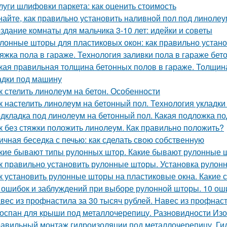
луги шлифовки паркета: как оценить стоимость
найте, как правильно установить наливной пол под линолеу
здание комнаты для мальчика 3-10 лет: идейки и советы
лонные шторы для пластиковых окон: как правильно устано
яжка пола в гараже. Технология заливки пола в гараже бет
кая правильная толщина бетонных полов в гараже. Толщина
дки под машину
к стелить линолеум на бетон. Особенности
к настелить линолеум на бетонный пол. Технология укладк
дкладка под линолеум на бетонный пол. Какая подложка п
к без стяжки положить линолеум. Как правильно положить?
ичная беседка с печью: как сделать свою собственную
кие бывают типы рулонных штор. Какие бывают рулонные 
к правильно установить рулонные шторы. Установка рулон
к установить рулонные шторы на пластиковые окна. Какие
 ошибок и заблуждений при выборе рулонной шторы. 10 ош
вес из профнастила за 30 тысяч рублей. Навес из профнас
оспан для крыши под металлочерепицу. Разновидности Из
авильный монтаж гидроизоляции под металлочерепицу. Ги