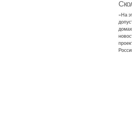
Скол
«На э
допус
домах
новос
проек
Росси