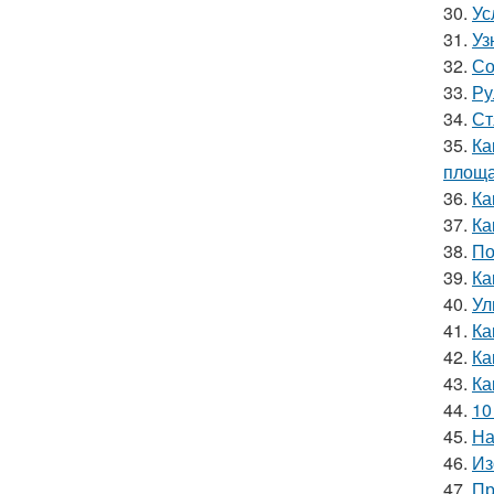
30.
Ус
31.
Уз
32.
Со
33.
Ру
34.
Ст
35.
Ка
площа
36.
Ка
37.
Ка
38.
По
39.
Ка
40.
Ул
41.
Ка
42.
Ка
43.
Ка
44.
10
45.
На
46.
Из
47.
Пр