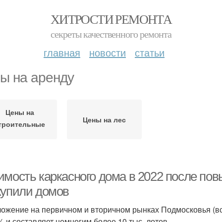
ХИТРОСТИ РЕМОНТА
секреты качественного ремонта
главная
новости
статьи
ы на аренду
Цены на
Цены на лес
троительные
материалы
имость каркасного дома в 2022 после по
купили домов
ожение на первичном и вторичном рынках Подмосковья (все
% и составляет немногим более 10 тыс. лотов.