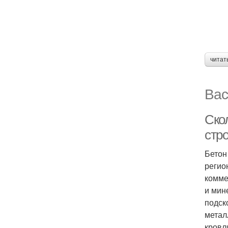
читат
Вас
Скол
стр
Бетон
регио
комме
и мин
подск
метал
кровл