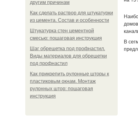
другим причинам
Как сделать раствор для штукатурки
Наибо
из цемента. Состав и особенности
домов
канал
Штукатурка стен цементной
смесью: пошаговая инструкция
В сег
предл
Шаг обрешетка под профнастил.
Виды материалов для обрешетки
под профнастил
Как прикрепить рулонные шторы к
пластиковым окнам. Монтаж
рулонных штор: пошаговая
инструкция