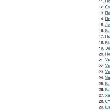
11.
По
12.
Су
13.
Па
14.
Пе
15.
Лу
16.
Ка
17.
По
18.
Ка
19.
Эф
20.
He
21.
Ут
22.
Ут
23.
Ут
24.
Ук
25.
Ка
26.
Ка
27.
Уз
28.
Ст
29.
Ша