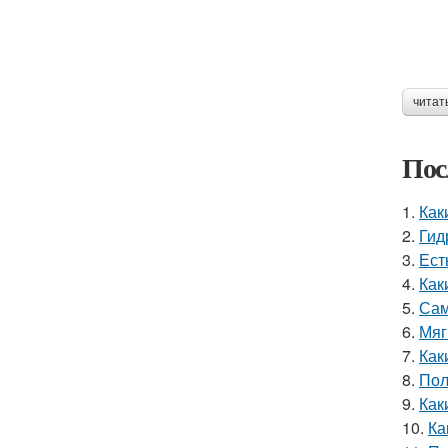
читат
Пос
1.
Как
2.
Гид
3.
Ест
4.
Как
5.
Сам
6.
Мяг
7.
Как
8.
Пол
9.
Как
10.
Ка