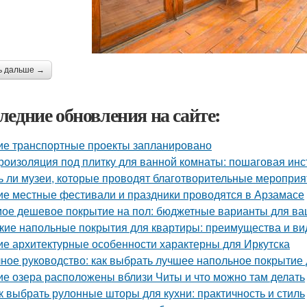
ь дальше →
ледние обновления на сайте:
ие транспортные проекты запланировано
роизоляция под плитку для ванной комнаты: пошаговая инс
ь ли музеи, которые проводят благотворительные мероприя
ие местные фестивали и праздники проводятся в Арзамасе
ое дешевое покрытие на пол: бюджетные варианты для ва
кие напольные покрытия для квартиры: преимущества и в
ие архитектурные особенности характерны для Иркутска
ное руководство: как выбрать лучшее напольное покрытие
ие озера расположены вблизи Читы и что можно там делать
к выбрать рулонные шторы для кухни: практичность и стиль