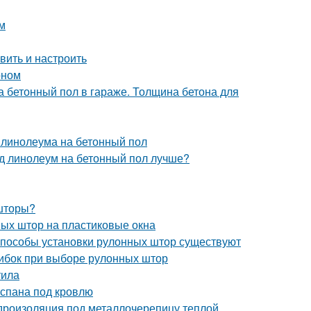
м
вить и настроить
оном
 бетонный пол в гараже. Толщина бетона для
и линолеума на бетонный пол
од линолеум на бетонный пол лучше?
шторы?
ных штор на пластиковые окна
 способы установки рулонных штор существуют
ибок при выборе рулонных штор
тила
оспана под кровлю
дроизоляция под металлочерепицу теплой