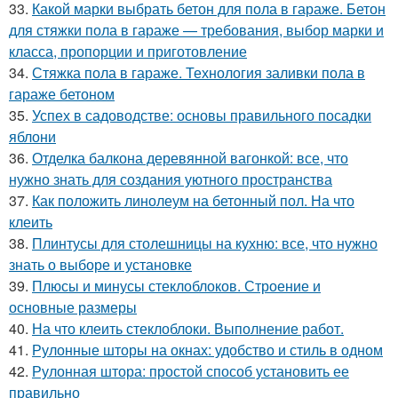
33.
Какой марки выбрать бетон для пола в гараже. Бетон
для стяжки пола в гараже — требования, выбор марки и
класса, пропорции и приготовление
34.
Стяжка пола в гараже. Технология заливки пола в
гараже бетоном
35.
Успех в садоводстве: основы правильного посадки
яблони
36.
Отделка балкона деревянной вагонкой: все, что
нужно знать для создания уютного пространства
37.
Как положить линолеум на бетонный пол. На что
клеить
38.
Плинтусы для столешницы на кухню: все, что нужно
знать о выборе и установке
39.
Плюсы и минусы стеклоблоков. Строение и
основные размеры
40.
На что клеить стеклоблоки. Выполнение работ.
41.
Рулонные шторы на окнах: удобство и стиль в одном
42.
Рулонная штора: простой способ установить ее
правильно