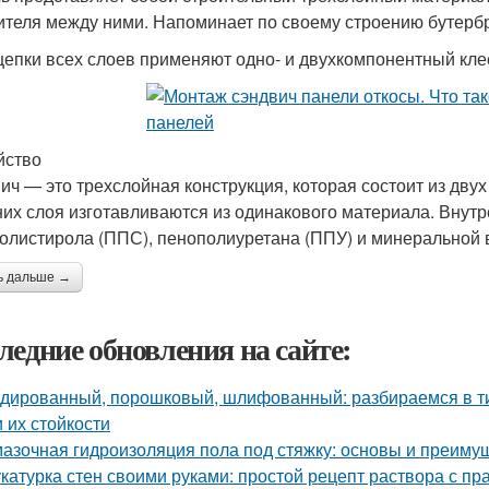
ителя между ними. Напоминает по своему строению бутерб
цепки всех слоев применяют одно- и двухкомпонентный кле
йство
ич — это трехслойная конструкция, которая состоит из дву
их слоя изготавливаются из одинакового материала. Внутре
олистирола (ППС), пенополиуретана (ППУ) и минеральной 
ь дальше →
ледние обновления на сайте:
дированный, порошковый, шлифованный: разбираемся в ти
и их стойкости
азочная гидроизоляция пола под стяжку: основы и преиму
катурка стен своими руками: простой рецепт раствора с 