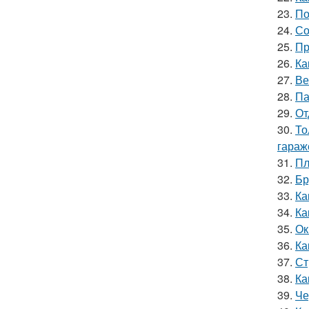
23.
По
24.
Со
25.
Пр
26.
Ка
27.
Ве
28.
Па
29.
От
30.
То
гараж
31.
Пл
32.
Бр
33.
Ка
34.
Ка
35.
Ок
36.
Ка
37.
Ст
38.
Ка
39.
Че