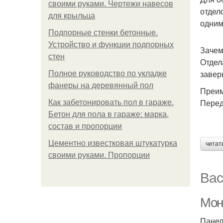
своими руками. Чертежи навесов
отдел
для крыльца
одним
Подпорные стенки бетонные.
Устройство и функции подпорных
Зачем
стен
Отдел
завер
Полное руководство по укладке
фанеры на деревянный пол
Преим
Перед
Как забетонировать пол в гараже.
Бетон для пола в гараже: марка,
состав и пропорции
Цементно известковая штукатурка
читат
своими руками. Пропорции
Вас
Мон
Панел