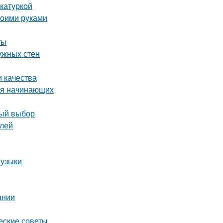
катуркой
воими руками
ты
ужных стен
и качества
ля начинающих
ный выбор
елей
музыки
ании
еские советы