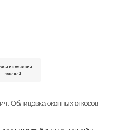
осы из сэндвич-
панелей
вич. Облицовка оконных откосов
арианты отделки. Еще не так давно выбор