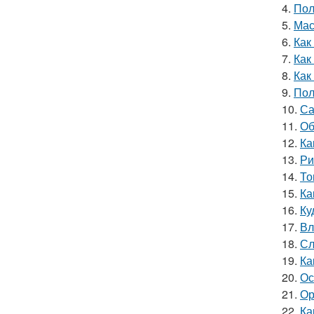
4.
Пол
5.
Мас
6.
Как
7.
Как
8.
Как
9.
Пол
10.
Са
11.
Об
12.
Ка
13.
Ри
14.
То
15.
Ка
16.
Ку
17.
Вл
18.
Сл
19.
Ка
20.
Ос
21.
Ор
22.
Ка