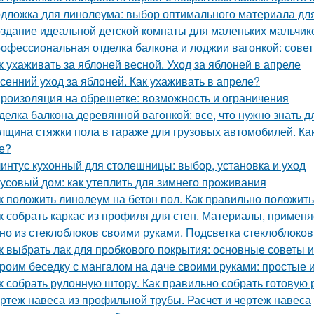
дложка для линолеума: выбор оптимального материала для
здание идеальной детской комнаты для маленьких мальчик
офессиональная отделка балкона и лоджии вагонкой: сове
к ухаживать за яблоней весной. Уход за яблоней в апреле
сенний уход за яблоней. Как ухаживать в апреле?
роизоляция на обрешетке: возможность и ограничения
делка балкона деревянной вагонкой: все, что нужно знать 
лщина стяжки пола в гараже для грузовых автомобилей. Ка
е?
интус кухонный для столешницы: выбор, установка и уход
усовый дом: как утеплить для зимнего проживания
к положить линолеум на бетон пол. Как правильно положит
к собрать каркас из профиля для стен. Материалы, примен
но из стеклоблоков своими руками. Подсветка стеклоблоков
к выбрать лак для пробкового покрытия: основные советы 
роим беседку с мангалом на даче своими руками: простые 
к собрать рулонную штору. Как правильно собрать готовую 
ртеж навеса из профильной трубы. Расчет и чертеж навеса