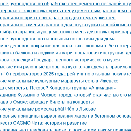
ное руководство по обработке стен цементно-песчаной шту
тер-класс: как оштукатурить стену цементным раствором с
 правильно приготовить раствор для штукатурки стен
 правильно замесить раствор для штукатурки ванной комна
 выбрать правильную цементную смесь для штукатурки нар
ное руководство по напольным покрытиям для дома
мое дешевое покрытие для пола: как сэкономить без потер
шивка балкона и лоджии изнутри: пошаговая инструкция д
кова коллекция Государственного исторического музея
мские или рулонные шторы на кухню: как сделать правиль
п-10 перфораторов 2025 года: рейтинг по отзывам покупат
кие уникальные культурные маршруты есть в Ижевске
да смотреть в Пскове? Концерты группы «Анимация»
адимир Кузьмин о Москве: город, который стал частью его 
ава в Омске: афиша и билеты на концерты
кие уникальные ремесла phát triển в Лысьве
новные принципы выравнивания лагов на бетонном основ
кестр CAGMO Чита: история и развитие
к правильно шлифовать паркет с покрытием лаком: практич