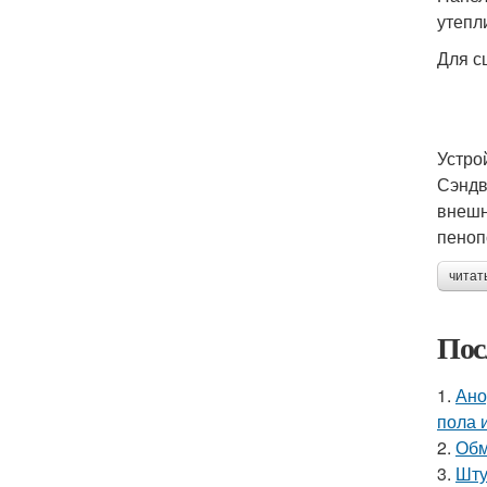
утепл
Для с
Устро
Сэндв
внешн
пеноп
читат
Пос
1.
Ано
пола 
2.
Обм
3.
Шту