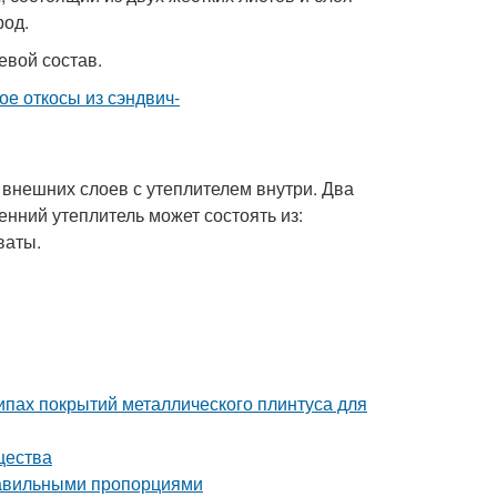
род.
евой состав.
х внешних слоев с утеплителем внутри. Два
нний утеплитель может состоять из:
ваты.
пах покрытий металлического плинтуса для
щества
правильными пропорциями