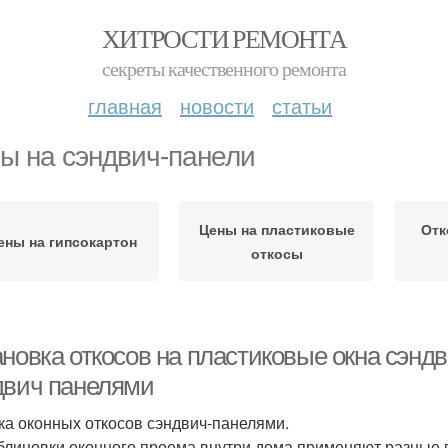
ХИТРОСТИ РЕМОНТА
секреты качественного ремонта
главная
новости
статьи
ы на сэндвич-панели
Цены на пластиковые
Отк
ены на гипсокартон
откосы
ановка откосов на пластиковые окна сэнд
двич панелями
ка оконных откосов сэндвич-панелями.
блицовки оконного проема внутри дома применяют разные в