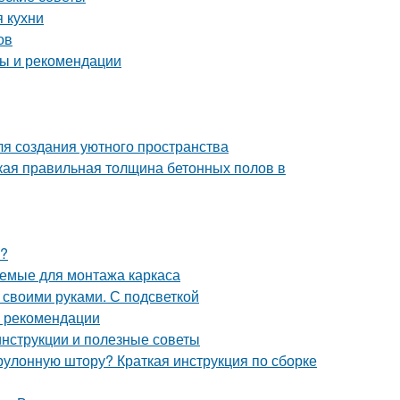
 кухни
ов
ты и рекомендации
для создания уютного пространства
кая правильная толщина бетонных полов в
ь?
яемые для монтажа каркаса
 своими руками. С подсветкой
и рекомендации
инструкции и полезные советы
рулонную штору? Краткая инструкция по сборке