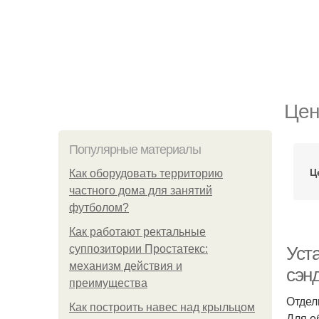
Цен
Популярные материалы
Ц
Как оборудовать территорию
частного дома для занятий
футболом?
Как работают ректальные
суппозитории Простатекс:
Уст
механизм действия и
сэн
преимущества
Отдел
Как построить навес над крыльцом
Для о