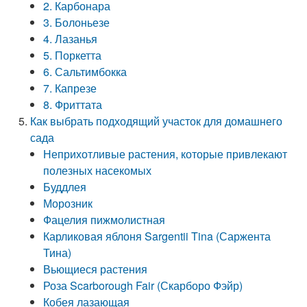
2. Карбонара
3. Болоньезе
4. Лазанья
5. Поркетта
6. Сальтимбокка
7. Капрезе
8. Фриттата
Как выбрать подходящий участок для домашнего
сада
Неприхотливые растения, которые привлекают
полезных насекомых
Буддлея
Морозник
Фацелия пижмолистная
Карликовая яблоня Sargentii Tina (Саржента
Тина)
Вьющиеся растения
Роза Scarborough Fair (Скарборо Фэйр)
Кобея лазающая