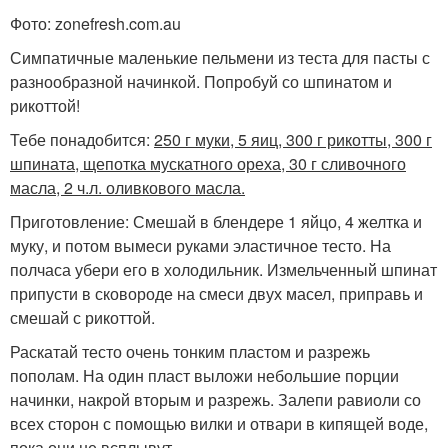
Фото: zonefresh.com.au
Симпатичные маленькие пельмени из теста для пасты с
разнообразной начинкой. Попробуй со шпинатом и
рикоттой!
Тебе понадобится:
250 г муки, 5 яиц, 300 г рикотты, 300 г
шпината, щепотка мускатного ореха, 30 г сливочного
масла, 2 ч.л. оливкового масла.
Приготовление: Смешай в блендере 1 яйцо, 4 желтка и
муку, и потом вымеси руками эластичное тесто. На
полчаса убери его в холодильник. Измельченный шпинат
припусти в сковороде на смеси двух масел, приправь и
смешай с рикоттой.
Раскатай тесто очень тонким пластом и разрежь
пополам. На один пласт выложи небольшие порции
начинки, накрой вторым и разрежь. Залепи равиоли со
всех сторон с помощью вилки и отвари в кипящей воде,
пока они не всплывут.