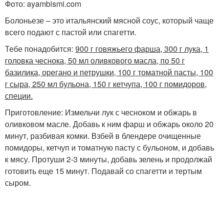
Фото: ayambismi.com
Болоньезе – это итальянский мясной соус, который чаще
всего подают с пастой или спагетти.
Тебе понадобится:
900 г говяжьего фарша, 300 г лука, 1
головка чеснока, 50 мл оливкового масла, по 50 г
базилика, орегано и петрушки, 100 г томатной пасты, 100
г сыра, 250 мл бульона, 150 г кетчупа, 100 г помидоров,
специи.
Приготовление: Измельчи лук с чесноком и обжарь в
оливковом масле. Добавь к ним фарш и обжарь около 20
минут, разбивая комки. Взбей в блендере очищенные
помидоры, кетчуп и томатную пасту с бульоном, и добавь
к мясу. Протуши 2-3 минуты, добавь зелень и продолжай
готовить еще 15 минут. Подавай со спагетти и тертым
сыром.