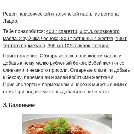
Рецепт классической итальянской пасты из региона
Лацио.
Тебе понадобится:
400 г спагетти, 6 ст.л. оливкового
масла, 2 зубчика чеснока, 300 г ветчины, 4 желтка, 100 г
тертого пармезана, 200 мл 10% сливок, специи.
Приготовление: Обжарь чеснок в оливковом масле и
добавь к нему мелко рубленый бекон. Взбей желтки со
сливками и немного присоли. Отварные спагетти добавь
к бекону, перемешай и залей взбитыми желтками.
Присыпь тертым пармезаном и через 3 минуты сними с
огня. При подаче можешь добавить еще желток.
3. Болоньезе