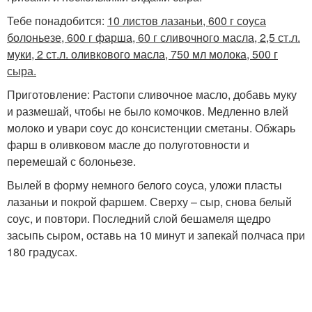
Тебе понадобится:
10 листов лазаньи, 600 г соуса
болоньезе, 600 г фарша, 60 г сливочного масла, 2,5 ст.л.
муки, 2 ст.л. оливкового масла, 750 мл молока, 500 г
сыра.
Приготовление: Растопи сливочное масло, добавь муку
и размешай, чтобы не было комочков. Медленно влей
молоко и увари соус до консистенции сметаны. Обжарь
фарш в оливковом масле до полуготовности и
перемешай с болоньезе.
Вылей в форму немного белого соуса, уложи пласты
лазаньи и покрой фаршем. Сверху – сыр, снова белый
соус, и повтори. Последний слой бешамеля щедро
засыпь сыром, оставь на 10 минут и запекай полчаса при
180 градусах.