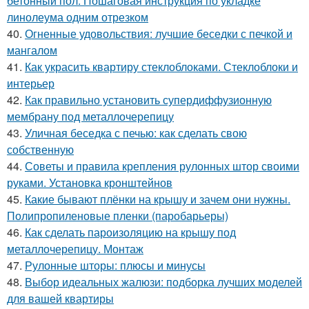
бетонный пол. Пошаговая инструкция по укладке
линолеума одним отрезком
40.
Огненные удовольствия: лучшие беседки с печкой и
мангалом
41.
Как украсить квартиру стеклоблоками. Стеклоблоки и
интерьер
42.
Как правильно установить супердиффузионную
мембрану под металлочерепицу
43.
Уличная беседка с печью: как сделать свою
собственную
44.
Советы и правила крепления рулонных штор своими
руками. Установка кронштейнов
45.
Какие бывают плёнки на крышу и зачем они нужны.
Полипропиленовые пленки (паробарьеры)
46.
Как сделать пароизоляцию на крышу под
металлочерепицу. Монтаж
47.
Рулонные шторы: плюсы и минусы
48.
Выбор идеальных жалюзи: подборка лучших моделей
для вашей квартиры