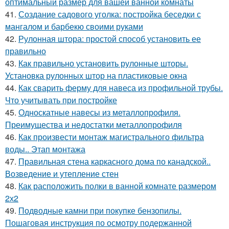
оптимальный размер для вашей ванной комнаты
41.
Создание садового уголка: постройка беседки с
мангалом и барбекю своими руками
42.
Рулонная штора: простой способ установить ее
правильно
43.
Как правильно установить рулонные шторы.
Установка рулонных штор на пластиковые окна
44.
Как сварить ферму для навеса из профильной трубы.
Что учитывать при постройке
45.
Односкатные навесы из металлопрофиля.
Преимущества и недостатки металлопрофиля
46.
Как произвести монтаж магистрального фильтра
воды.. Этап монтажа
47.
Правильная стена каркасного дома по канадской..
Возведение и утепление стен
48.
Как расположить полки в ванной комнате размером
2х2
49.
Подводные камни при покупке бензопилы.
Пошаговая инструкция по осмотру подержанной